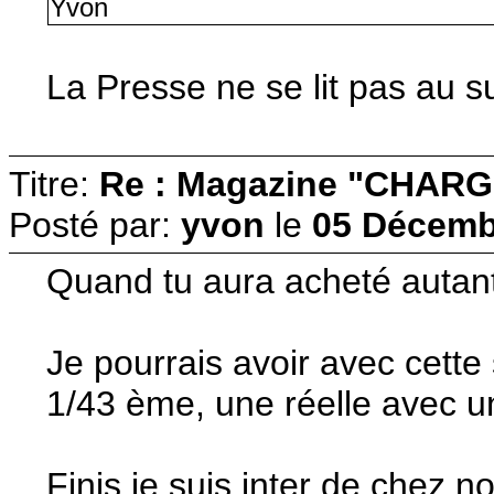
Yvon
La Presse ne se lit pas au s
Titre:
Re : Magazine "CHARG
Posté par:
yvon
le
05 Décemb
Quand tu aura acheté autant 
Je pourrais avoir avec cett
1/43 ème, une réelle avec un
Finis je suis inter de chez no