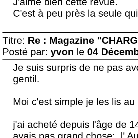
J'aime bien cette revue.
C'est à peu près la seule qu
Titre:
Re : Magazine "CHARG
Posté par:
yvon
le
04 Décemb
Je suis surpris de ne pas avo
gentil.
Moi c'est simple je les lis a
j'ai acheté depuis l'âge de 1
avais pas grand chose: l' A