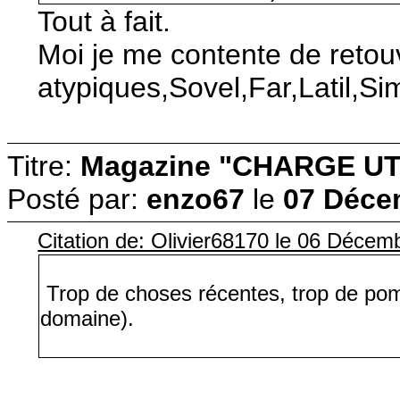
Tout à fait.
Moi je me contente de retou
atypiques,Sovel,Far,Latil,Si
Titre:
Magazine "CHARGE UT
Posté par:
enzo67
le
07 Déce
Citation de: Olivier68170 le 06 Décem
Trop de choses récentes, trop de pompie
domaine).