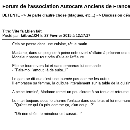
Forum de l'association Autocars Anciens de Franc
DETENTE => Je parle d'autre chose (blagues, etc...) => Discussion déma
Titre:
Vite fait,bien fait.
Posté par:
kitbus1/24
le
27 Février 2015 à 12:17:37
Cela se passe dans une cuisine, tôt le matin.
Madame, dans un peignoir à peine entrouvert s'affaire à préparer des o
Monsieur passe tout près d'elle et l'effleure...
Elle se tourne vers lui et sans embarras lui demande :
- "Fais-moi l'amour, là de suite..!"
Le gars se dit que c'est une journée pas comme les autres.
Il embrasse sa femme, la culbute littéralement sur la table de la cuisin
A peine terminé, Madame remet un peu d'ordre à sa tenue et retourne 
Le mari toujours sous le charme l'enlace dans ses bras et lui murmure à
- "Qu'est-ce qui t'a pris comme ça, d'un coup...?"
- "Oh rien chéri, le minuteur est cassé...!"