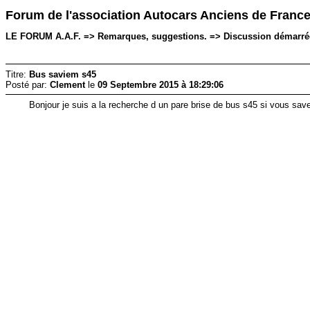
Forum de l'association Autocars Anciens de Franc
LE FORUM A.A.F. => Remarques, suggestions. => Discussion démarrée 
Titre:
Bus saviem s45
Posté par:
Clement
le
09 Septembre 2015 à 18:29:06
Bonjour je suis a la recherche d un pare brise de bus s45 si vous sav