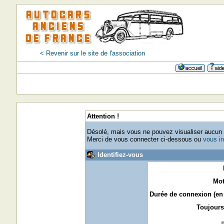
< Revenir sur le site de l'association
Attention !
Désolé, mais vous ne pouvez visualiser aucun p
Merci de vous connecter ci-dessous ou
vous in
Identifiez-vous
Mot
Durée de connexion (en 
Toujours