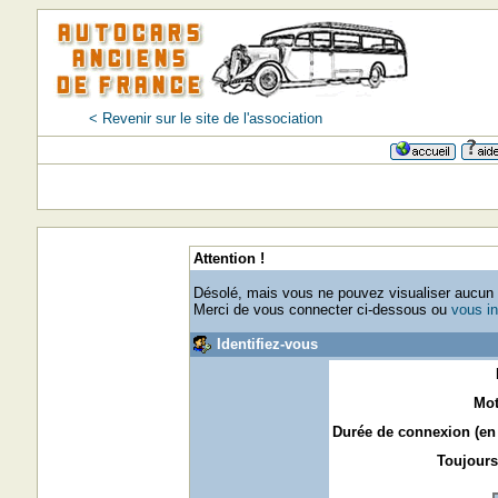
< Revenir sur le site de l'association
Attention !
Désolé, mais vous ne pouvez visualiser aucun p
Merci de vous connecter ci-dessous ou
vous in
Identifiez-vous
Mot
Durée de connexion (en 
Toujours