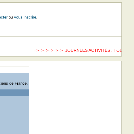
cter
ou
vous inscrire
.
=>=>=>=>=>=> JOURNÉES ACTIVITÉS : TOUS LES
ciens de France.