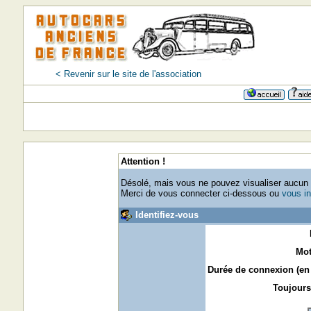
< Revenir sur le site de l'association
Attention !
Désolé, mais vous ne pouvez visualiser aucun p
Merci de vous connecter ci-dessous ou
vous in
Identifiez-vous
Mot
Durée de connexion (en 
Toujours