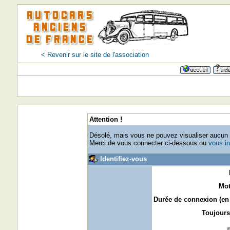
< Revenir sur le site de l'association
Attention !
Désolé, mais vous ne pouvez visualiser aucun p
Merci de vous connecter ci-dessous ou
vous in
Identifiez-vous
Mot
Durée de connexion (en 
Toujours