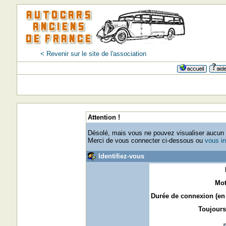
< Revenir sur le site de l'association
Attention !
Désolé, mais vous ne pouvez visualiser aucun p
Merci de vous connecter ci-dessous ou
vous in
Identifiez-vous
Mot
Durée de connexion (en 
Toujours