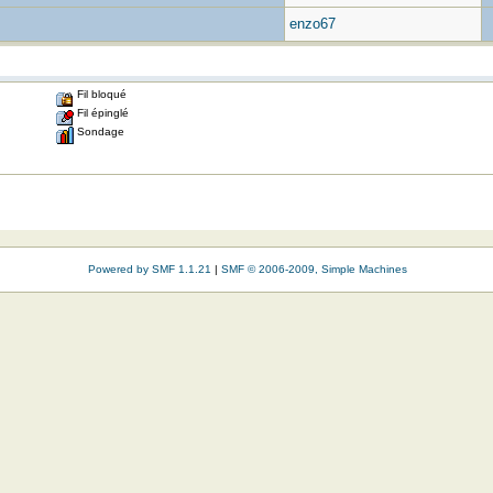
enzo67
Fil bloqué
Fil épinglé
Sondage
Powered by SMF 1.1.21
|
SMF © 2006-2009, Simple Machines