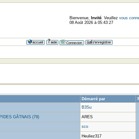
Bienvenue,
Invité
. Veuillez
vous conne
08 Août 2026 à 05:43:27
Démarré par
B3Su
PIDES GÂTNAIS (79)
ARES
sco
Heuliez317