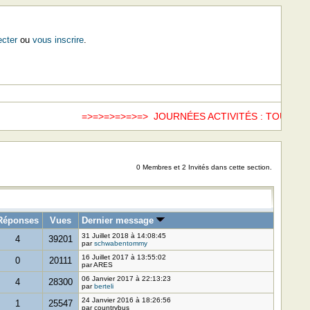
cter
ou
vous inscrire
.
=>=>=>=>=>=> JOURNÉES ACTIVITÉS : TOUS LE
0 Membres et 2 Invités dans cette section.
Réponses
Vues
Dernier message
31 Juillet 2018 à 14:08:45
4
39201
par
schwabentommy
16 Juillet 2017 à 13:55:02
0
20111
par ARES
06 Janvier 2017 à 22:13:23
4
28300
par
berteli
24 Janvier 2016 à 18:26:56
1
25547
par countrybus