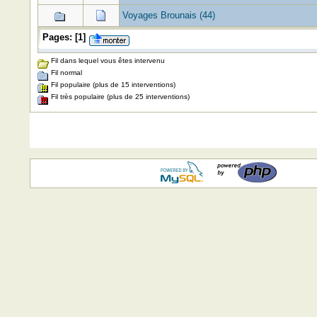
Voyages Brounais (44)
Pages:
[
1
]
Fil dans lequel vous êtes intervenu
Fil normal
Fil populaire (plus de 15 interventions)
Fil très populaire (plus de 25 interventions)