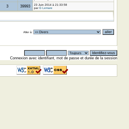
23 Juin 2014 à 21:33:58
3
39993
par
G Lemare
Aller à
:
Connexion avec identifiant, mot de passe et durée de la session