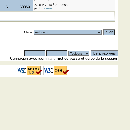
23 Juin 2014 à 21:33:58
3
39982
par
G Lemare
Aller à
:
Connexion avec identifiant, mot de passe et durée de la session