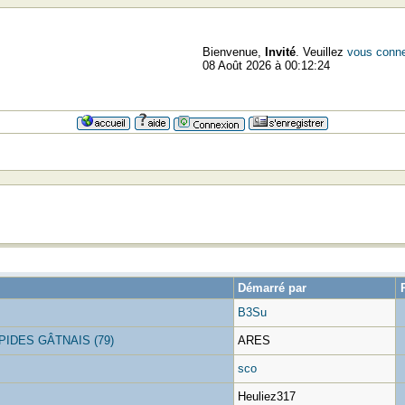
Bienvenue,
Invité
. Veuillez
vous conne
08 Août 2026 à 00:12:24
Démarré par
B3Su
PIDES GÂTNAIS (79)
ARES
sco
Heuliez317