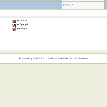
enzo67
Fil bloqué
Fil épinglé
Sondage
Powered by SMF 1.1.21
|
SMF © 2006-2009, Simple Machines