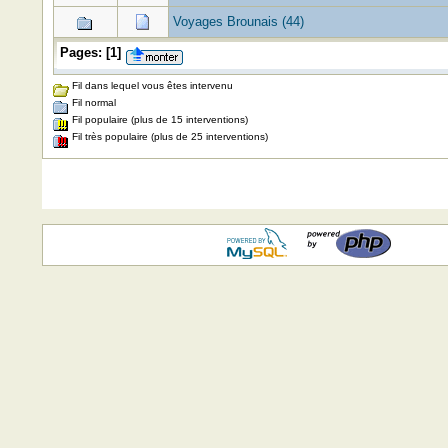
Voyages Brounais (44)
Pages:
[
1
]
Fil dans lequel vous êtes intervenu
Fil normal
Fil populaire (plus de 15 interventions)
Fil très populaire (plus de 25 interventions)