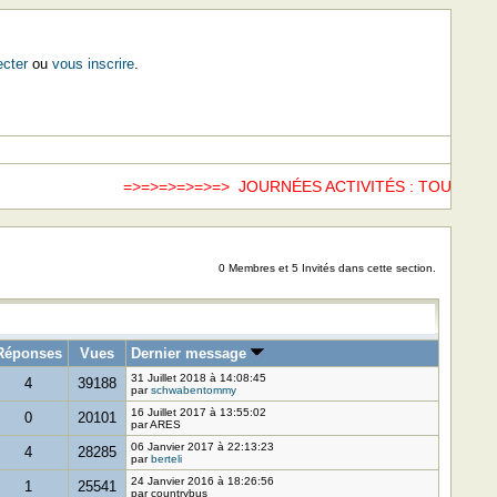
cter
ou
vous inscrire
.
=>=>=>=>=>=> JOURNÉES ACTIVITÉS : TOUS LES
0 Membres et 5 Invités dans cette section.
Réponses
Vues
Dernier message
31 Juillet 2018 à 14:08:45
4
39188
par
schwabentommy
16 Juillet 2017 à 13:55:02
0
20101
par ARES
06 Janvier 2017 à 22:13:23
4
28285
par
berteli
24 Janvier 2016 à 18:26:56
1
25541
par countrybus