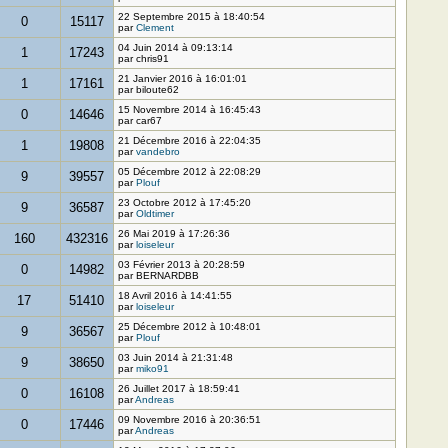
22 Septembre 2015 à 18:40:54
0
15117
par
Clement
04 Juin 2014 à 09:13:14
1
17243
par chris91
21 Janvier 2016 à 16:01:01
1
17161
par biloute62
15 Novembre 2014 à 16:45:43
0
14646
par car67
21 Décembre 2016 à 22:04:35
1
19808
par
vandebro
05 Décembre 2012 à 22:08:29
9
39557
par
Plouf
23 Octobre 2012 à 17:45:20
9
36587
par
Oldtimer
26 Mai 2019 à 17:26:36
160
432316
par
loiseleur
03 Février 2013 à 20:28:59
0
14982
par BERNARDBB
18 Avril 2016 à 14:41:55
17
51410
par
loiseleur
25 Décembre 2012 à 10:48:01
9
36567
par
Plouf
03 Juin 2014 à 21:31:48
9
38650
par
miko91
26 Juillet 2017 à 18:59:41
0
16108
par
Andreas
09 Novembre 2016 à 20:36:51
0
17446
par
Andreas