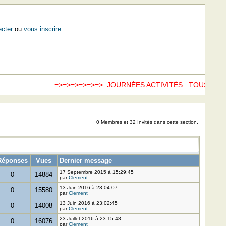
cter
ou
vous inscrire
.
=>=>=>=>=>=> JOURNÉES ACTIVITÉS : TOUS LES 
0 Membres et 32 Invités dans cette section.
Réponses
Vues
Dernier message
17 Septembre 2015 à 15:29:45
0
14884
par
Clement
13 Juin 2016 à 23:04:07
0
15580
par
Clement
13 Juin 2016 à 23:02:45
0
14008
par
Clement
23 Juillet 2016 à 23:15:48
0
16076
par
Clement