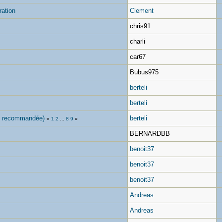
ration
Clement
chris91
charli
car67
Bubus975
berteli
berteli
an recommandée)
berteli
«
1
2
...
8
9
»
BERNARDBB
benoit37
benoit37
benoit37
Andreas
Andreas