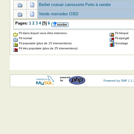
Berliet cruisair carrosserie Porto à vendre
Vends mercedes O302
Pages:
1
2
3
4
[
5
]
6
Fil dans lequel vous êtes intervenu
Fil bloqué
Fil normal
Fil épinglé
Fil populaire (plus de 15 interventions)
Sondage
Fil très populaire (plus de 25 interventions)
Powered by SMF 1.1.