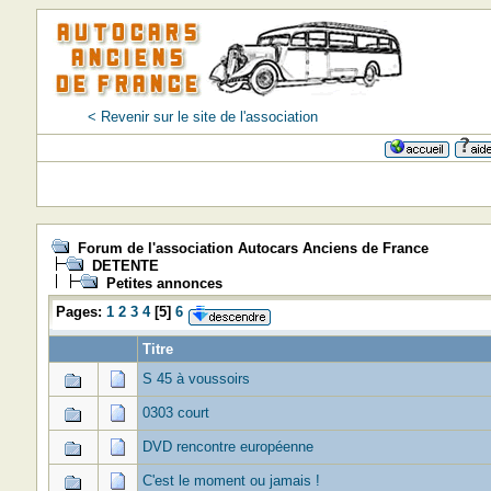
< Revenir sur le site de l'association
Forum de l'association Autocars Anciens de France
DETENTE
Petites annonces
Pages:
1
2
3
4
[
5
]
6
Titre
S 45 à voussoirs
0303 court
DVD rencontre européenne
C'est le moment ou jamais !