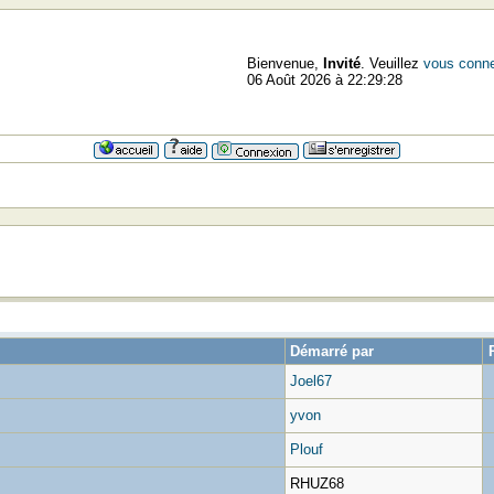
Bienvenue,
Invité
. Veuillez
vous conne
06 Août 2026 à 22:29:28
Démarré par
Joel67
yvon
Plouf
RHUZ68