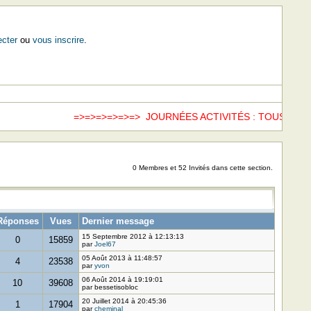
cter
ou
vous inscrire
.
=>=>=>=>=>=> JOURNÉES ACTIVITÉS : TOUS LES 
0 Membres et 52 Invités dans cette section.
Réponses
Vues
Dernier message
15 Septembre 2012 à 12:13:13
0
15859
par
Joel67
05 Août 2013 à 11:48:57
4
23538
par
yvon
06 Août 2014 à 19:19:01
10
39608
par bessetisobloc
20 Juillet 2014 à 20:45:36
1
17904
par
cheminal