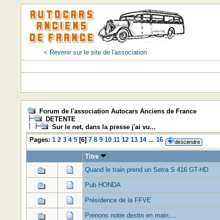
< Revenir sur le site de l'association
Forum de l'association Autocars Anciens de France
DETENTE
Sur le net, dans la presse j'ai vu...
Pages:
1
2
3
4
5
[
6
]
7
8
9
10
11
12
13
14
...
16
Titre
Quand le train prend un Setra S 416 GT-HD
Pub HONDA
Présidence de la FFVE
Prenons notre destin en main….