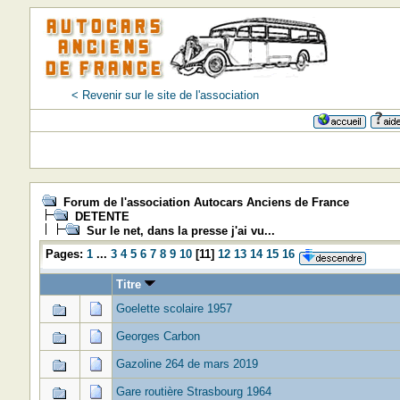
< Revenir sur le site de l'association
Forum de l'association Autocars Anciens de France
DETENTE
Sur le net, dans la presse j'ai vu...
Pages:
1
...
3
4
5
6
7
8
9
10
[
11
]
12
13
14
15
16
Titre
Goelette scolaire 1957
Georges Carbon
Gazoline 264 de mars 2019
Gare routière Strasbourg 1964