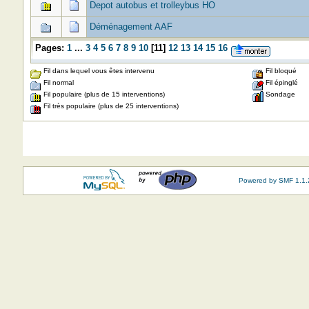
Depot autobus et trolleybus HO
Déménagement AAF
Pages:
1
...
3
4
5
6
7
8
9
10
[
11
]
12
13
14
15
16
Fil dans lequel vous êtes intervenu
Fil bloqué
Fil normal
Fil épinglé
Fil populaire (plus de 15 interventions)
Sondage
Fil très populaire (plus de 25 interventions)
Powered by SMF 1.1.