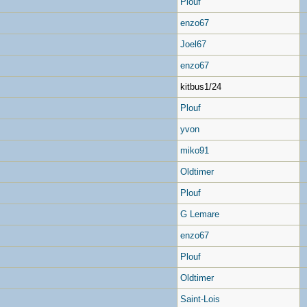
Plouf
enzo67
Joel67
enzo67
kitbus1/24
Plouf
yvon
miko91
Oldtimer
Plouf
G Lemare
enzo67
Plouf
Oldtimer
Saint-Lois