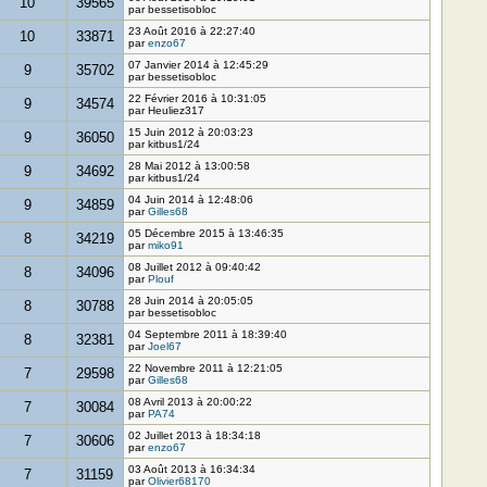
10
39565
par bessetisobloc
23 Août 2016 à 22:27:40
10
33871
par
enzo67
07 Janvier 2014 à 12:45:29
9
35702
par bessetisobloc
22 Février 2016 à 10:31:05
9
34574
par Heuliez317
15 Juin 2012 à 20:03:23
9
36050
par kitbus1/24
28 Mai 2012 à 13:00:58
9
34692
par kitbus1/24
04 Juin 2014 à 12:48:06
9
34859
par
Gilles68
05 Décembre 2015 à 13:46:35
8
34219
par
miko91
08 Juillet 2012 à 09:40:42
8
34096
par
Plouf
28 Juin 2014 à 20:05:05
8
30788
par bessetisobloc
04 Septembre 2011 à 18:39:40
8
32381
par
Joel67
22 Novembre 2011 à 12:21:05
7
29598
par
Gilles68
08 Avril 2013 à 20:00:22
7
30084
par
PA74
02 Juillet 2013 à 18:34:18
7
30606
par
enzo67
03 Août 2013 à 16:34:34
7
31159
par
Olivier68170