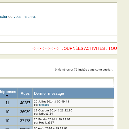
cter
ou
vous inscrire
.
=>=>=>=>=>=> JOURNÉES ACTIVITÉS : TOUS LES 
0 Membres et 72 Invités dans cette section.
Réponses
Vues
Dernier message
25 Juillet 2014 à 00:49:43
11
40287
par
tvassos
12 Octobre 2014 à 21:22:36
10
36939
par kitbus1/24
20 Février 2014 à 20:32:01
10
37178
par Heuliez317
06 Août 2014 à 19:19:01