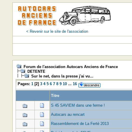
< Revenir sur le site de l'association
Forum de l'association Autocars Anciens de France
DETENTE
Sur le net, dans la presse j'ai vu...
Pages:
1
[
2
]
3
4
5
6
7
8
9
10
...
16
Titre
S 45 SAVIEM dans une ferme !
Autocars au rencart
Rassemblement de La Ferté 2013