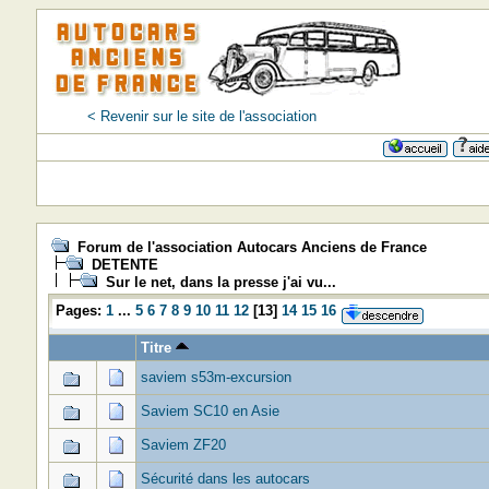
< Revenir sur le site de l'association
Forum de l'association Autocars Anciens de France
DETENTE
Sur le net, dans la presse j'ai vu...
Pages:
1
...
5
6
7
8
9
10
11
12
[
13
]
14
15
16
Titre
saviem s53m-excursion
Saviem SC10 en Asie
Saviem ZF20
Sécurité dans les autocars