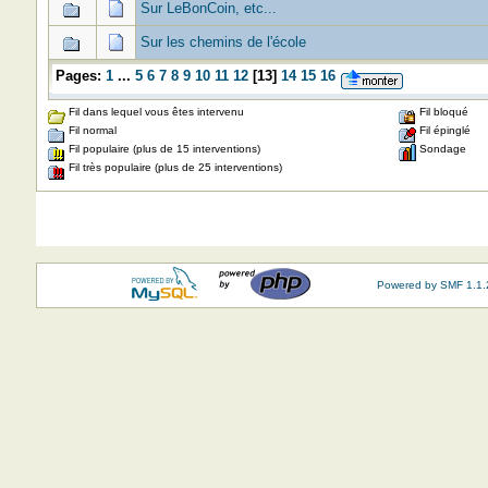
Sur LeBonCoin, etc...
Sur les chemins de l'école
Pages:
1
...
5
6
7
8
9
10
11
12
[
13
]
14
15
16
Fil dans lequel vous êtes intervenu
Fil bloqué
Fil normal
Fil épinglé
Fil populaire (plus de 15 interventions)
Sondage
Fil très populaire (plus de 25 interventions)
Powered by SMF 1.1.