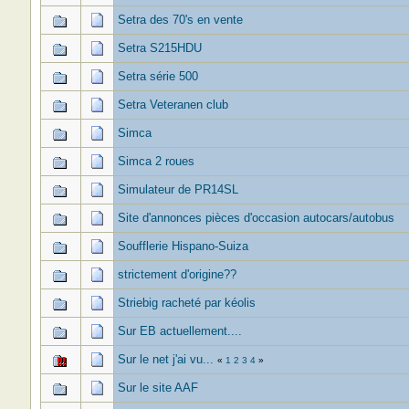
Setra des 70's en vente
Setra S215HDU
Setra série 500
Setra Veteranen club
Simca
Simca 2 roues
Simulateur de PR14SL
Site d'annonces pièces d'occasion autocars/autobus
Soufflerie Hispano-Suiza
strictement d'origine??
Striebig racheté par kéolis
Sur EB actuellement....
Sur le net j'ai vu...
«
1
2
3
4
»
Sur le site AAF