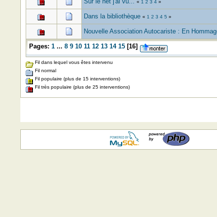
Sur le net j'ai vu...
«
1
2
3
4
»
Dans la bibliothèque
«
1
2
3
4
5
»
Nouvelle Association Autocariste : En Hommag
Pages:
1
...
8
9
10
11
12
13
14
15
[
16
]
Fil dans lequel vous êtes intervenu
Fil normal
Fil populaire (plus de 15 interventions)
Fil très populaire (plus de 25 interventions)