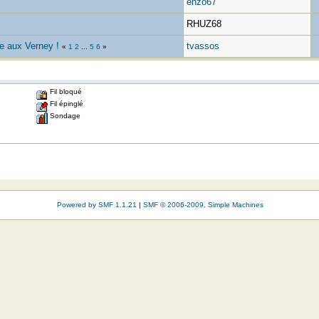
enzo67
RHUZ68
e aux Verney !
tvassos
«
1
2
...
5
6
»
Fil bloqué
Fil épinglé
Sondage
Powered by SMF 1.1.21
|
SMF © 2006-2009, Simple Machines