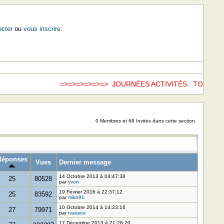
cter
ou
vous inscrire
.
=>=>=>=>=>=> JOURNÉES ACTIVITÉS : TOUS LE
0 Membres et 68 Invités dans cette section.
Réponses
Vues
Dernier message
14 Octobre 2013 à 04:47:38
25
80528
par
yvon
19 Février 2016 à 22:37:12
25
83592
par
miko91
10 Octobre 2014 à 14:23:16
27
79971
par
tvassos
17 Décembre 2013 à 21:26:20