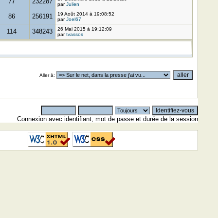
77
232287
par
Julien
19 Août 2014 à 19:08:52
86
256191
par
Joel67
26 Mai 2015 à 19:12:09
114
348243
par
tvassos
Aller à
:
Connexion avec identifiant, mot de passe et durée de la session