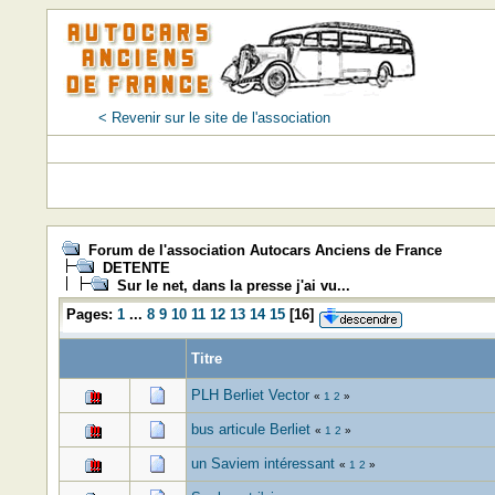
< Revenir sur le site de l'association
Forum de l'association Autocars Anciens de France
DETENTE
Sur le net, dans la presse j'ai vu...
Pages:
1
...
8
9
10
11
12
13
14
15
[
16
]
Titre
PLH Berliet Vector
«
1
2
»
bus articule Berliet
«
1
2
»
un Saviem intéressant
«
1
2
»