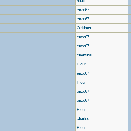
roudi
enzo67
enzo67
Oldtimer
enzo67
enzo67
cheminal
Plouf
enzo67
Plouf
enzo67
enzo67
Plouf
charles
Plouf