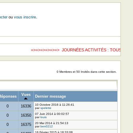
cter
ou
vous inscrire
.
=>=>=>=>=>=> JOURNÉES ACTIVITÉS : TOUS LES S
0 Membres et 50 Invités dans cette section.
Vues
Réponses
Dernier message
10 Octobre 2016 à 11:26:41
0
16336
par
spelette
07 Juin 2014 à 00:02:57
0
16350
par
louis
20 Mai 2014 à 21:54:13
0
16375
par
ben0212
16 Février 2015 à 18:33:08