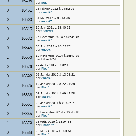
0
16408
par
roudi
25 Février 2012 à 04:52:03
0
16461
par
enzo67
31 Mai 2014 à 08:14:46
0
16500
par
enzo67
19 Juin 2011 à 18:40:21
0
16515
par
Oldtimer
26 Décembre 2014 à 08:36:45
0
16532
par
enzo67
03 Juin 2012 à 08:52:27
0
16545
par
enzo67
19 Novembre 2014 à 15:47:28
1
16568
par kitbus1/24
22 Avril 2018 à 07:02:10
0
16576
par
Plouf
07 Janvier 2015 à 13:53:21
0
16592
par
enzo67
12 Janvier 2012 à 22:21:38
0
16626
par
Plouf
03 Janvier 2014 à 09:41:58
0
16636
par
enzo67
23 Janvier 2011 à 09:02:15
0
16651
par
enzo67
18 Décembre 2014 à 19:46:18
0
16655
par
Plouf
23 Août 2016 à 13:54:33
1
16679
par
Escalette
20 Mars 2018 à 10:50:51
0
16688
par
Plouf