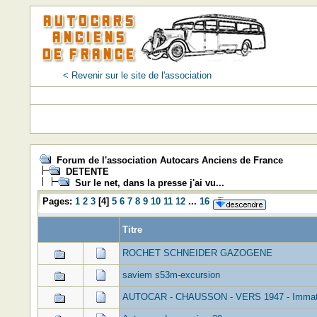
< Revenir sur le site de l'association
Forum de l'association Autocars Anciens de France
DETENTE
Sur le net, dans la presse j'ai vu...
Pages:
1
2
3
[
4
]
5
6
7
8
9
10
11
12
...
16
Titre
ROCHET SCHNEIDER GAZOGENE
saviem s53m-excursion
AUTOCAR - CHAUSSON - VERS 1947 - Immatri