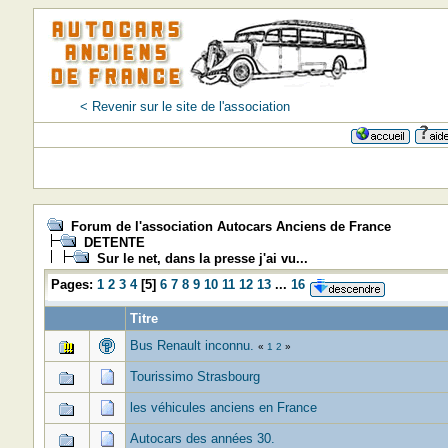
< Revenir sur le site de l'association
Forum de l'association Autocars Anciens de France
DETENTE
Sur le net, dans la presse j'ai vu...
Pages:
1
2
3
4
[
5
]
6
7
8
9
10
11
12
13
...
16
Titre
Bus Renault inconnu.
«
1
2
»
Tourissimo Strasbourg
les véhicules anciens en France
Autocars des années 30.