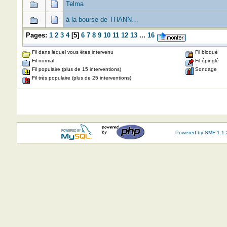
Telma
à la bourse de THANN…
Pages:
1
2
3
4
[
5
]
6
7
8
9
10
11
12
13
...
16
Fil dans lequel vous êtes intervenu
Fil bloqué
Fil normal
Fil épinglé
Fil populaire (plus de 15 interventions)
Sondage
Fil très populaire (plus de 25 interventions)
Powered by SMF 1.1.