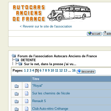
< Revenir sur le site de l'association
Forum de l'association Autocars Anciens de France
DETENTE
Sur le net, dans la presse j'ai vu...
Pages:
1
2
3
4
[
5
]
6
7
8
9
10
11
12
13
...
16
Titre
"Royal"
Sur les chemins de l'école
Renault 5
Club Auto-rétro Créhange