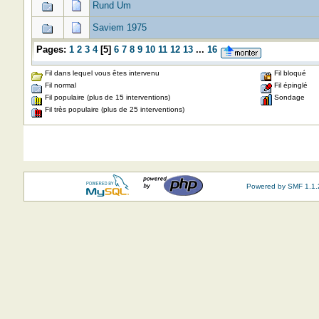
Rund Um
Saviem 1975
Pages:
1
2
3
4
[
5
]
6
7
8
9
10
11
12
13
...
16
Fil dans lequel vous êtes intervenu
Fil bloqué
Fil normal
Fil épinglé
Fil populaire (plus de 15 interventions)
Sondage
Fil très populaire (plus de 25 interventions)
Powered by SMF 1.1.