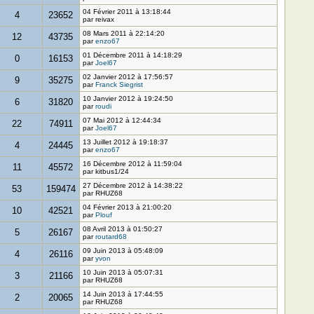
04 Février 2011 à 13:18:44
4
23652
par reivax
08 Mars 2011 à 22:14:20
12
43735
par
enzo67
01 Décembre 2011 à 14:18:29
0
16153
par
Joel67
02 Janvier 2012 à 17:56:57
9
35275
par
Franck Siegrist
10 Janvier 2012 à 19:24:50
6
31820
par
roudi
07 Mai 2012 à 12:44:34
22
74911
par
Joel67
13 Juillet 2012 à 19:18:37
4
24445
par
enzo67
16 Décembre 2012 à 11:59:04
11
45572
par kitbus1/24
27 Décembre 2012 à 14:38:22
53
159474
par RHUZ68
04 Février 2013 à 21:00:20
10
42521
par
Plouf
08 Avril 2013 à 01:50:27
5
26167
par
routard68
09 Juin 2013 à 05:48:09
4
26116
par
yvon
10 Juin 2013 à 05:07:31
3
21166
par RHUZ68
14 Juin 2013 à 17:44:55
2
20065
par RHUZ68