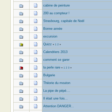
cabine de peinture
200 au compteur !
Strasbourg, capitale de Noël
Bonne année
excursion
Quizz
«
1
2
»
Calendriers 2013
comment se garer
la perle rare
«
1
2
3
»
Bulgarie
Théorie du mouton
La pipe de pépé....
Il était une fois...
Attention DANGER...