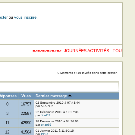
cter
ou
vous inscrire
.
=>=>=>=>=>=> JOURNÉES ACTIVITÉS : TOUS LES 
0 Membres et 16 Invités dans cette section.
Réponses
Vues
Dernier message
02 Septembre 2010 à 07:43:44
0
16757
par ALAIN06
22 Décembre 2010 à 10:27:38
3
22597
par
Joel67
28 Décembre 2010 à 04:36:03
11
42990
par
enzo67
01 Janvier 2011 à 11:30:15
12
41504
par
Plouf