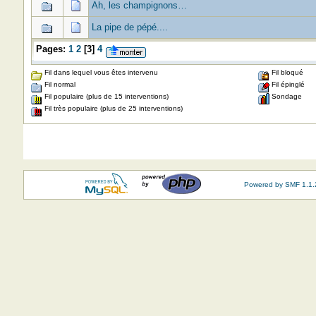
Ah, les champignons…
La pipe de pépé....
Pages:
1
2
[
3
]
4
Fil dans lequel vous êtes intervenu
Fil bloqué
Fil normal
Fil épinglé
Fil populaire (plus de 15 interventions)
Sondage
Fil très populaire (plus de 25 interventions)
Powered by SMF 1.1.