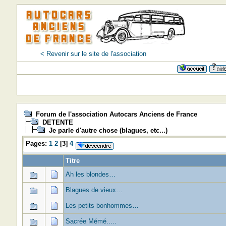
< Revenir sur le site de l'association
Forum de l'association Autocars Anciens de France
DETENTE
Je parle d'autre chose (blagues, etc...)
Pages:
1
2
[
3
]
4
Titre
Ah les blondes…
Blagues de vieux…
Les petits bonhommes…
Sacrée Mémé.....