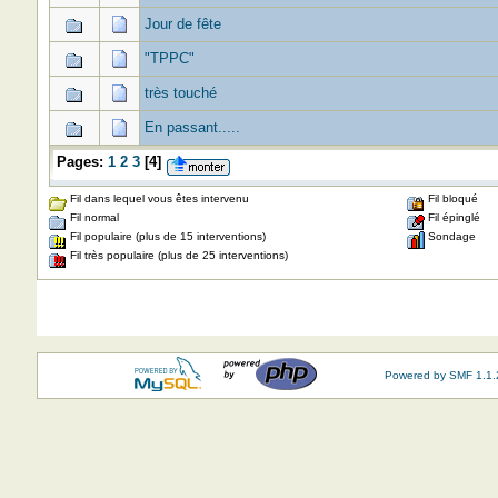
Jour de fête
"TPPC"
très touché
En passant.....
Pages:
1
2
3
[
4
]
Fil dans lequel vous êtes intervenu
Fil bloqué
Fil normal
Fil épinglé
Fil populaire (plus de 15 interventions)
Sondage
Fil très populaire (plus de 25 interventions)
Powered by SMF 1.1.