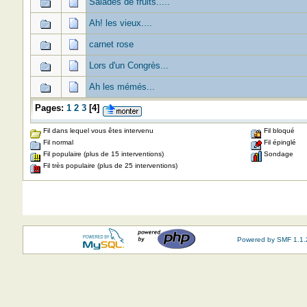
Salades de fruits.....
Ah! les vieux....
carnet rose
Lors d'un Congrès...
Ah les mémés...
Pages:
1
2
3
[
4
]
Fil dans lequel vous êtes intervenu
Fil bloqué
Fil normal
Fil épinglé
Fil populaire (plus de 15 interventions)
Sondage
Fil très populaire (plus de 25 interventions)
Powered by SMF 1.1.