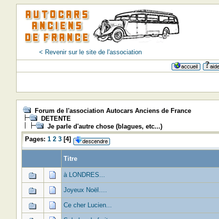
< Revenir sur le site de l'association
Forum de l'association Autocars Anciens de France
DETENTE
Je parle d'autre chose (blagues, etc...)
Pages:
1
2
3
[
4
]
Titre
à LONDRES...
Joyeux Noël….
Ce cher Lucien...