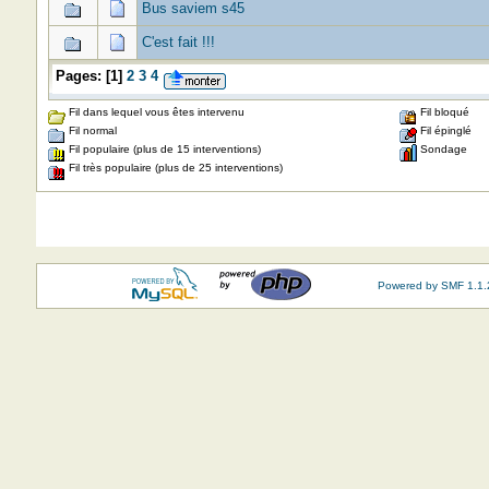
Bus saviem s45
C'est fait !!!
Pages:
[
1
]
2
3
4
Fil dans lequel vous êtes intervenu
Fil bloqué
Fil normal
Fil épinglé
Fil populaire (plus de 15 interventions)
Sondage
Fil très populaire (plus de 25 interventions)
Powered by SMF 1.1.