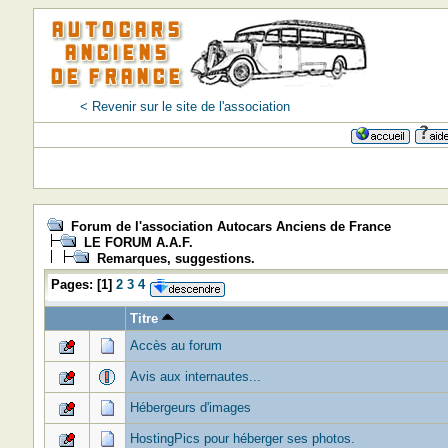
< Revenir sur le site de l'association
Forum de l'association Autocars Anciens de France
LE FORUM A.A.F.
Remarques, suggestions.
Pages:
[
1
]
2
3
4
Titre
Accès au forum
Avis aux internautes...
Hébergeurs d'images
HostingPics pour héberger ses photos.