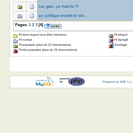
Les gars, ça marche !!!
Le cyrillique envahit le site...
Pages:
1
2
3
[
4
]
Fil dans lequel vous êtes intervenu
Fil bloqué
Fil normal
Fil épinglé
Fil populaire (plus de 15 interventions)
Sondage
Fil très populaire (plus de 25 interventions)
Powered by SMF 1.1.