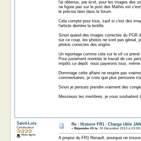
l'ai obtenus, par écrit, pour les images des us
ne figure pas sur le post des Mathis est c'es
le précise bien dans le forum.
Cela compte pour tous, sauf si c'est des imag
l'artiste derrière la lentille.
Sinon quand des images correctes du PGR de U
sur ce coup, les photos ne sont pas génial, j
photos correctes des engins.
Un reportage comme cela sur le vif ce pren
Pour justement montrés le travail de ces per
impôts ce dépôt nous payerons tous, même s'
Dommage cette affaire ne respire pas vraimen
commentaires, je crois que plus personne n'
Sinon je pensais prendre vraiment des congés
Messieurs les membres, je vous souhaitent à 
Saint-Lois
Re : Histoire FR1 - Charge Utile JA
Conducteur
«
Répondre #5 le:
26 Décembre 2013 à 23:09:
Hors ligne
A propos du FR1 Renault, pourquoi ne trouve