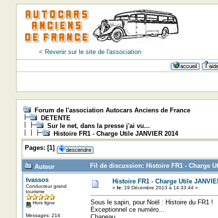
< Revenir sur le site de l'association
Forum de l'association Autocars Anciens de France
DETENTE
Sur le net, dans la presse j'ai vu...
Histoire FR1 - Charge Utile JANVIER 2014
Pages:
[
1
]
Fil de discussion: Histoire FR1 - Charge U
Auteur
tvassos
Histoire FR1 - Charge Utile JANVI
Conducteur grand
«
le:
19 Décembre 2013 à 14:33:44 »
tourisme
Sous le sapin, pour Noël : Histoire du FR1 !
Hors ligne
Exceptionnel ce numéro...
Messages: 214
Chapeau