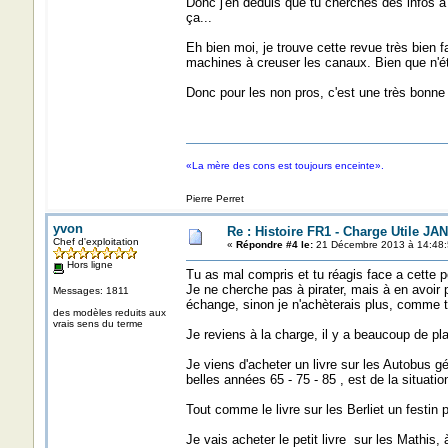
Donc j'en déduis que tu cherches des infos à p
ça...
Eh bien moi, je trouve cette revue très bien f
machines à creuser les canaux. Bien que n'éta
Donc pour les non pros, c'est une très bonne 
«La mère des cons est toujours enceinte».
Pierre Perret
yvon
Re : Histoire FR1 - Charge Utile JA
Chef d'exploitation
«
Répondre #4 le:
21 Décembre 2013 à 14:48:
Hors ligne
Tu as mal compris et tu réagis face a cette per
Je ne cherche pas à pirater, mais à en avoir 
Messages: 1811
échange, sinon je n'achèterais plus, comme 
des modèles reduits aux
vrais sens du terme
Je reviens à la charge, il y a beaucoup de p
Je viens d'acheter un livre sur les Autobus gé
belles années 65 - 75 - 85 , est de la situatio
Tout comme le livre sur les Berliet un festin 
Je vais acheter le petit livre sur les Mathis, 