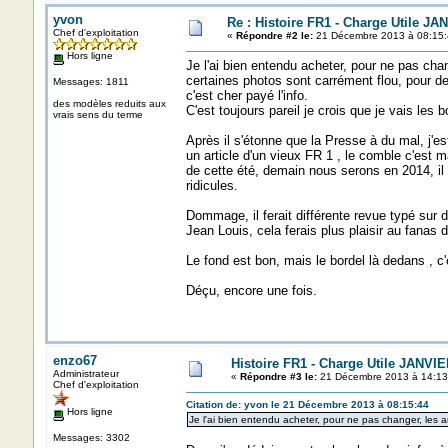
yvon
Re : Histoire FR1 - Charge Utile JA
Chef d'exploitation
«
Répondre #2 le:
21 Décembre 2013 à 08:15:
Hors ligne
Je l'ai bien entendu acheter, pour ne pas cha
certaines photos sont carrément flou, pour des
Messages: 1811
c'est cher payé l'info.
des modèles reduits aux
C'est toujours pareil je crois que je vais les b
vrais sens du terme
Après il s'étonne que la Presse à du mal, j'e
un article d'un vieux FR 1 , le comble c'est 
de cette été, demain nous serons en 2014, il
ridicules.
Dommage, il ferait différente revue typé sur d
Jean Louis, cela ferais plus plaisir au fanas
Le fond est bon, mais le bordel là dedans , c'
Déçu, encore une fois.
enzo67
Histoire FR1 - Charge Utile JANVI
Administrateur
«
Répondre #3 le:
21 Décembre 2013 à 14:13
Chef d'exploitation
Citation de: yvon le 21 Décembre 2013 à 08:15:44
Hors ligne
Je l'ai bien entendu acheter, pour ne pas changer, les 
Messages: 3302