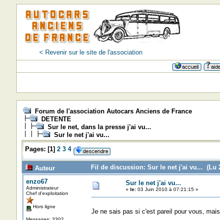
< Revenir sur le site de l'association
Forum de l'association Autocars Anciens de France
DETENTE
Sur le net, dans la presse j'ai vu...
Sur le net j'ai vu...
Pages:
[
1
]
2
3
4
Fil de discussion: Sur le net j'ai vu... (Lu 
Auteur
enzo67
Sur le net j'ai vu...
Administrateur
«
le:
03 Juin 2010 à 07:21:15 »
Chef d'exploitation
Hors ligne
Je ne sais pas si c'est pareil pour vous, mais
Messages: 3302