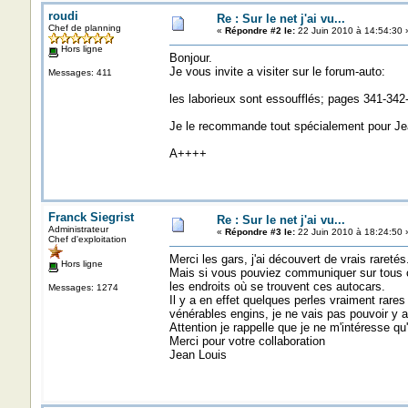
roudi
Re : Sur le net j'ai vu...
Chef de planning
«
Répondre #2 le:
22 Juin 2010 à 14:54:30 
Hors ligne
Bonjour.
Je vous invite a visiter sur le forum-auto:
Messages: 411
les laborieux sont essoufflés; pages 341-34
Je le recommande tout spécialement pour Je
A++++
Franck Siegrist
Re : Sur le net j'ai vu...
Administrateur
«
Répondre #3 le:
22 Juin 2010 à 18:24:50 
Chef d'exploitation
Merci les gars, j'ai découvert de vrais raretés
Hors ligne
Mais si vous pouviez communiquer sur tous ce
les endroits où se trouvent ces autocars.
Messages: 1274
Il y a en effet quelques perles vraiment rares
vénérables engins, je ne vais pas pouvoir y al
Attention je rappelle que je ne m'intéresse qu
Merci pour votre collaboration
Jean Louis