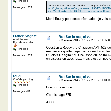
Hors ligne
Un petit film amateur des années 30 qui peut intéresser
Messages: 1274
http://cgi.ebay.fr/Pathe-Baby-amateur-1930-FOURG
cmd=ViewItem&pt=FR_JG_Photo_Camescopes_Camer
Merci Roudy pour cette information, je vais en
Franck Siegrist
Re : Sur le net j'ai vu...
Administrateur
«
Répondre #13 le:
27 Juin 2010 à 11:05:46
Chef d'exploitation
Question à Roudy : le Chausson APH 522 dont 
Hors ligne
me dire sur quelle page, parce que il y a plu
Ou alors il s'agirait du Chausson qui se trou
Messages: 1274
en discussion avec lui.... mais c'est un peu c
roudi
Re : Sur le net j'ai vu...
Chef de planning
«
Répondre #14 le:
27 Juin 2010 à 11:13:18
Hors ligne
Bonjour Jean louis
Messages: 411
C'est la page 375.
A+++