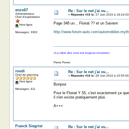
enzo67
Re : Sur le net j'ai vu...
Administrateur
«
Répondre #15 le:
27 Juin 2010 à 18:24:03
Chef d'exploitation
Page 348 un... Floirat ?? et un Saviem
Hors ligne
http://www.forum-auto.com/automobiles-myth
Messages: 3302
«La mère des cons est toujours enceinte».
Pierre Perret
roudi
Re : Sur le net j'ai vu...
Chef de planning
«
Répondre #16 le:
28 Juin 2010 à 10:55:00
Hors ligne
Bonjour.
Messages: 411
Pour le Floirat Y 55, c'est exactement çe qu
il n'en existe pratiquement plus.
A+++
Franck Siegrist
Re : Sur le net j'ai vu...