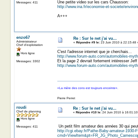
Une petite video sur les cars Chausson:
Messages: 411
http://www.ina.fr/economie-et-societe/enviro
A+++
enzo67
Re : Sur le net j'ai vu...
Administrateur
«
Répondre #9 le:
23 Juin 2010 à 22:15:48 
Chef d'exploitation
C'est l'adresse internet que je cherchais...
Hors ligne
http://www.forum-auto.com/automobiles-myth
Et la page 2 devrait fortement intéresser Jeff
Messages: 3302
http://www.forum-auto.com/automobiles-myth
«La mère des cons est toujours enceinte».
Pierre Perret
roudi
Re : Sur le net j'ai vu...
Chef de planning
«
Répondre #10 le:
24 Juin 2010 à 16:01:10
Hors ligne
Un petit film amateur des années 30 qui peut
Messages: 411
http://cgi.ebay.fr/Pathe-Baby-amateur-1
cmd=ViewItem&pt=FR_JG_Photo_Camescop