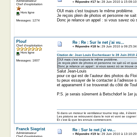
Administrateur
«
Répondre #17 le:
28 Juin 2010 à 15:09:10
Chef d'exploitation
OUI mais c'est toujours le même problème.
Hors ligne
Je reçois plein de photos et personne ne sait 
Donc je relance un appel : si vous savez où s
Messages: 1274
Plouf
Re : Re : Sur le net j'ai vu...
Chef d'exploitation
«
Répondre #18 le:
29 Juin 2010 à 09:25:34
Hors ligne
Citation de: Jean Louis Eschenlauer le 28 Juin 2010 
OUI mais c'est toujours le même problème.
Messages: 1607
Je reçois plein de photos et personne ne sait où et quand
Donc je relance un appel : si vous savez où se trouve ce
Salut Jean-Louis
pour ce qui est de l’auteur des photos du Flo
tu peux essayer de le contacter à l’adresse s
et apparament il se trouverait du côté de Tou
P.S. je serais sûrement à Betschdorf le 1er jui
Si dans un moteur le ventilateur tourne trop vite, il éteint
Les pistons se retrouvent dans le noir et vont se cogner
Et c’est là que les ennuis commencent.
Franck Siegrist
Re : Sur le net j'ai vu...
Administrateur
«
Répondre #19 le:
29 Juin 2010 à 13:10:20
Chef d'exploitation