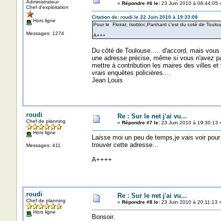
Administrateur
«
Répondre #6 le:
23 Juin 2010 à 08:44:05 
Chef d'exploitation
Citation de: roudi le 22 Juin 2010 à 19:33:08
Hors ligne
Pour le Floirat, Isobloc,Panhard c'est du coté de Toulou
Messages: 1274
A+++
Du côté de Toulouse..... d'accord, mais vous 
une adresse précise, même si vous n'avez pas l
mettre à contribution les maires des villes et 
vrais enquêtes policières....
Jean Louis
roudi
Re : Sur le net j'ai vu...
Chef de planning
«
Répondre #7 le:
23 Juin 2010 à 19:30:13 
Hors ligne
Laisse moi un peu de temps,je vais voir pour
trouver cette adresse...
Messages: 411
A++++
roudi
Re : Sur le net j'ai vu...
Chef de planning
«
Répondre #8 le:
23 Juin 2010 à 20:11:13 
Hors ligne
Bonsoir.