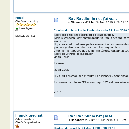
roudi
Re : Re : Sur le net j'ai vu...
Chef de planning
«
Répondre #11 le:
26 Juin 2010 à 20:31:13
Hors ligne
Citation de: Jean Louis Eschenlauer le 22 Juin 2010 
Merci les gars, j'ai découvert de vrais raretés.
Messages: 411
Mais si vous pouviez communiquer sur tous ces forum ave
autocars.
Il y a en effet quelques perles vraiment rares qui mérit
pouvoir y aller pour discuter avec les propriétaires.
Attention je rappelle que je ne m'intéresse qu'aux autoca
Merci pour votre collaboration
Jean Louis
Bonsoir.
Jean Louis
Il y a du nouveau sur le forum"Les laborieux sont essouf
Un camion sur base "Chausson aph 52" est peut-etre an
A+++
Franck Siegrist
Re : Re : Sur le net j'ai vu...
Administrateur
«
Répondre #12 le:
27 Juin 2010 à 11:02:59
Chef d'exploitation
Citation de: roudi le 24 Juin 2010 à 16:01:10