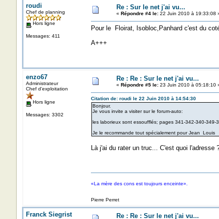
roudi
Re : Sur le net j'ai vu...
Chef de planning
«
Répondre #4 le:
22 Juin 2010 à 19:33:08 
Hors ligne
Pour le Floirat, Isobloc,Panhard c'est du cot
Messages: 411
A+++
enzo67
Re : Re : Sur le net j'ai vu...
Administrateur
«
Répondre #5 le:
23 Juin 2010 à 05:18:10 
Chef d'exploitation
Citation de: roudi le 22 Juin 2010 à 14:54:30
Hors ligne
Bonjour.
Je vous invite a visiter sur le forum-auto:
Messages: 3302
les laborieux sont essoufflés; pages 341-342-340-349-
Je le recommande tout spécialement pour Jean Louis
Là j'ai du rater un truc... C'est quoi l'adresse 
«La mère des cons est toujours enceinte».
Pierre Perret
Franck Siegrist
Re : Re : Sur le net j'ai vu...