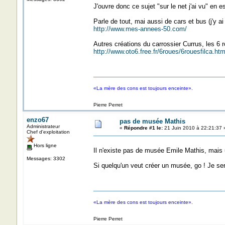
J'ouvre donc ce sujet "sur le net j'ai vu" en
Parle de tout, mai aussi de cars et bus (j'y ai
http://www.mes-annees-50.com/
Autres créations du carrossier Currus, les 6 r
http://www.oto6.free.fr/6roues/6rouesfilca.ht
«La mère des cons est toujours enceinte».
Pierre Perret
enzo67
pas de musée Mathis
Administrateur
«
Répondre #1 le:
21 Juin 2010 à 22:21:37 
Chef d'exploitation
Hors ligne
Il n'existe pas de musée Emile Mathis, mais 
Messages: 3302
Si quelqu'un veut créer un musée, go ! Je sera
«La mère des cons est toujours enceinte».
Pierre Perret