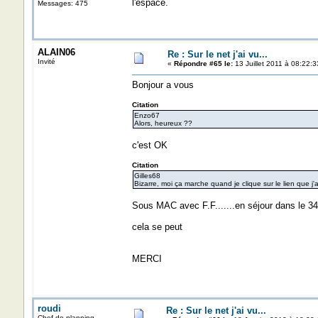
l'espace.
Messages: 475
ALAIN06
Re : Sur le net j'ai vu...
Invité
«
Répondre #65 le:
13 Juillet 2011 à 08:22:3
Bonjour a vous
Citation
Enzo67
Alors, heureux ??
c'est OK
Citation
Gilles68
Bizarre, moi ça marche quand je clique sur le lien que j
Sous MAC avec F.F.......en séjour dans le 34..
cela se peut
MERCI
roudi
Re : Sur le net j'ai vu...
Chef de planning