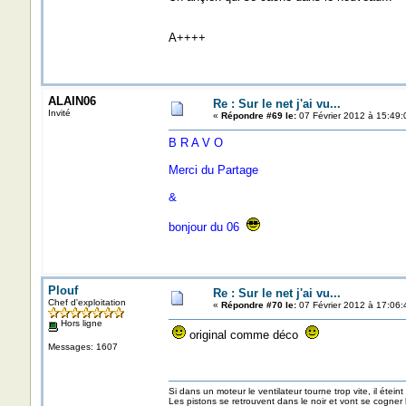
A++++
ALAIN06
Re : Sur le net j'ai vu...
Invité
«
Répondre #69 le:
07 Février 2012 à 15:49:
B R A V O
Merci du Partage
&
bonjour du 06
Plouf
Re : Sur le net j'ai vu...
Chef d'exploitation
«
Répondre #70 le:
07 Février 2012 à 17:06:
Hors ligne
original comme déco
Messages: 1607
Si dans un moteur le ventilateur tourne trop vite, il éteint
Les pistons se retrouvent dans le noir et vont se cogner