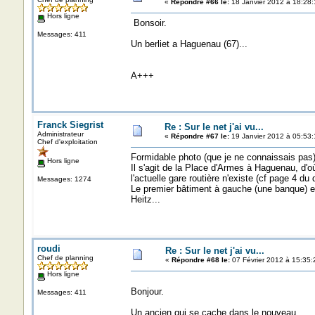
«
Répondre #66 le:
18 Janvier 2012 à 18:28:
Hors ligne
Bonsoir.
Messages: 411
Un berliet a Haguenau (67)...
A+++
Franck Siegrist
Re : Sur le net j'ai vu...
Administrateur
«
Répondre #67 le:
19 Janvier 2012 à 05:53:
Chef d'exploitation
Formidable photo (que je ne connaissais pas)
Hors ligne
Il s'agit de la Place d'Armes à Haguenau, d'où
l'actuelle gare routière n'existe (cf page 4 du 
Messages: 1274
Le premier bâtiment à gauche (une banque) est
Heitz...
roudi
Re : Sur le net j'ai vu...
Chef de planning
«
Répondre #68 le:
07 Février 2012 à 15:35:
Hors ligne
Bonjour.
Messages: 411
Un ançien qui se cache dans le nouveau...