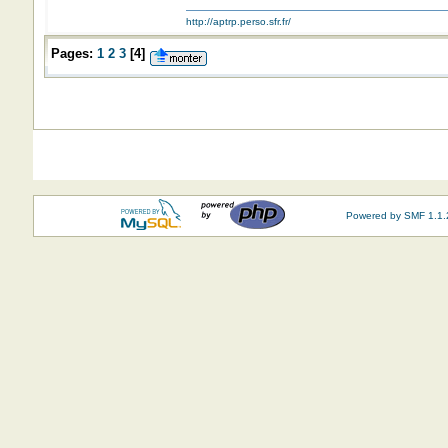
http://aptrp.perso.sfr.fr/
Pages:
1
2
3
[
4
]
Powered by SMF 1.1.