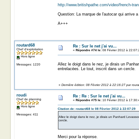
http://www.britishpathe.com/video/french-tran
Question: La marque de l'autocar qui arrive a l
A+++
routard68
Re : Sur le net j'ai vu...
Chef d'exploitation
«
Répondre #74 le:
08 Février 2012 à 22:07:
Hors ligne
Allez le doigt dans le nez, je dirais un Pa
Messages: 1220
entrelacées. Le tout, inscrit dans un cercle.
«
Dernière édition: 08 Février 2012 à 22:16:27 par rout
roudi
Re : Re : Sur le net j'ai vu...
Chef de planning
«
Répondre #75 le:
10 Février 2012 à 17:30:
Hors ligne
Citation de: routard68 le 08 Février 2012 à 22:07:29
Messages: 411
Allez le doigt dans le nez, je dirais un Panhard Levas
cercle.
Merci pour la réponse.