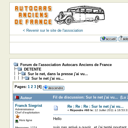
< Revenir sur le site de l'association
Forum de l'association Autocars Anciens de France
DETENTE
Sur le net, dans la presse j'ai vu...
Sur le net j'ai vu...
Pages:
1
2
3
[
4
]
Fil de discussion: Sur le net j'ai vu... (Lu 
Auteur
Franck Siegrist
Re : Re : Re : Sur le net j'ai vu...
Administrateur
«
Répondre #60 le:
12 Juillet 2011 à 16:53:3
Chef d'exploitation
Hello
Hors ligne
suis pas arrivé a ouvrir...et j'ai tenté pourtant
Messages: 1274