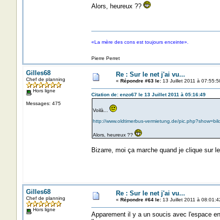
Alors, heureux ??
«La mère des cons est toujours enceinte».
Pierre Perret
Gilles68
Re : Sur le net j'ai vu...
Chef de planning
«
Répondre #63 le:
13 Juillet 2011 à 07:55:5
Hors ligne
Citation de: enzo67 le 13 Juillet 2011 à 05:16:49
Messages: 475
Voilà...
http://www.oldtimerbus-vermietung.de/pic.php?show=
Alors, heureux ??
Bizarre, moi ça marche quand je clique sur le
Gilles68
Re : Sur le net j'ai vu...
Chef de planning
«
Répondre #64 le:
13 Juillet 2011 à 08:01:4
Hors ligne
Apparement il y a un soucis avec l'espace ent