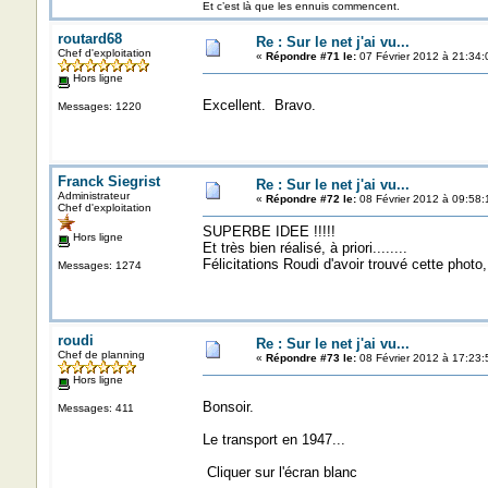
Et c’est là que les ennuis commencent.
routard68
Re : Sur le net j'ai vu...
Chef d'exploitation
«
Répondre #71 le:
07 Février 2012 à 21:34:
Hors ligne
Excellent. Bravo.
Messages: 1220
Franck Siegrist
Re : Sur le net j'ai vu...
Administrateur
«
Répondre #72 le:
08 Février 2012 à 09:58:
Chef d'exploitation
SUPERBE IDEE !!!!!
Hors ligne
Et très bien réalisé, à priori........
Félicitations Roudi d'avoir trouvé cette phot
Messages: 1274
roudi
Re : Sur le net j'ai vu...
Chef de planning
«
Répondre #73 le:
08 Février 2012 à 17:23:
Hors ligne
Bonsoir.
Messages: 411
Le transport en 1947...
Cliquer sur l'écran blanc