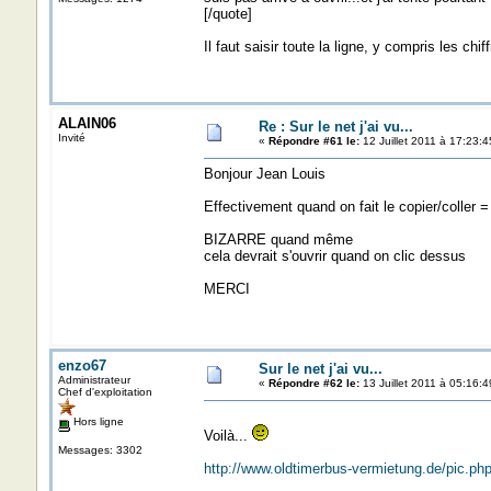
[/quote]
Il faut saisir toute la ligne, y compris les chiff
ALAIN06
Re : Sur le net j'ai vu...
Invité
«
Répondre #61 le:
12 Juillet 2011 à 17:23:4
Bonjour Jean Louis
Effectivement quand on fait le copier/coller = c
BIZARRE quand même
cela devrait s'ouvrir quand on clic dessus
MERCI
enzo67
Sur le net j'ai vu...
Administrateur
«
Répondre #62 le:
13 Juillet 2011 à 05:16:4
Chef d'exploitation
Hors ligne
Voilà...
Messages: 3302
http://www.oldtimerbus-vermietung.de/pic.