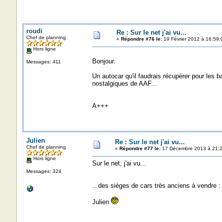
roudi
Re : Sur le net j'ai vu...
Chef de planning
«
Répondre #76 le:
19 Février 2012 à 16:59:
Hors ligne
Bonjour.
Messages: 411
Un autocar qu'il faudrais récupérer pour les b
nostalgiques de AAF...
A+++
Julien
Re : Sur le net j'ai vu...
Chef de planning
«
Répondre #77 le:
17 Décembre 2013 à 21:2
Hors ligne
Sur le net, j'ai vu...
Messages: 324
...des sièges de cars très anciens à vendre 
Julien