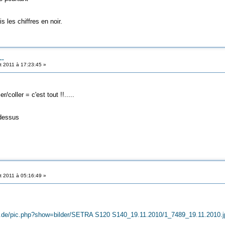
is les chiffres en noir.
..
et 2011 à 17:23:45 »
/coller = c'est tout !!.....
 dessus
et 2011 à 05:16:49 »
ng.de/pic.php?show=bilder/SETRA S120 S140_19.11.2010/1_7489_19.11.2010.j