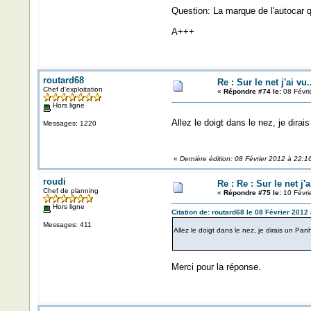
Question: La marque de l'autocar qui
A+++
routard68
Re : Sur le net j'ai vu.
Chef d'exploitation
«
Répondre #74 le:
08 Févri
Hors ligne
Allez le doigt dans le nez, je dir
Messages: 1220
«
Dernière édition: 08 Février 2012 à 22:1
roudi
Re : Re : Sur le net j'a
Chef de planning
«
Répondre #75 le:
10 Févri
Hors ligne
Citation de: routard68 le 08 Février 2012
Messages: 411
Allez le doigt dans le nez, je dirais un P
Merci pour la réponse.