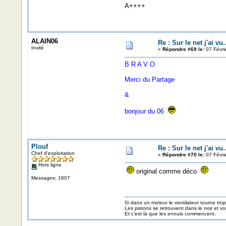
A++++
ALAIN06
Re : Sur le net j'ai vu.
Invité
«
Répondre #69 le:
07 Févri
B R A V O
Merci du Partage
&
bonjour du 06
Plouf
Re : Sur le net j'ai vu.
Chef d'exploitation
«
Répondre #70 le:
07 Févri
Hors ligne
original comme déco
Messages: 1607
Si dans un moteur le ventilateur tourne trop v
Les pistons se retrouvent dans le noir et v
Et c’est là que les ennuis commencent.