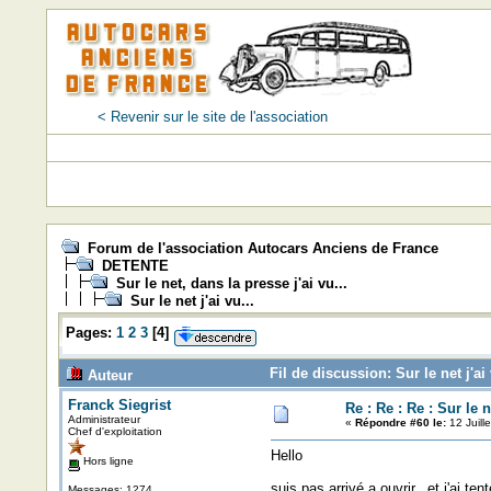
< Revenir sur le site de l'association
Forum de l'association Autocars Anciens de France
DETENTE
Sur le net, dans la presse j'ai vu...
Sur le net j'ai vu...
Pages:
1
2
3
[
4
]
Fil de discussion: Sur le net j'ai
Auteur
Franck Siegrist
Re : Re : Re : Sur le ne
Administrateur
«
Répondre #60 le:
12 Juill
Chef d'exploitation
Hello
Hors ligne
suis pas arrivé a ouvrir...et j'ai ten
Messages: 1274