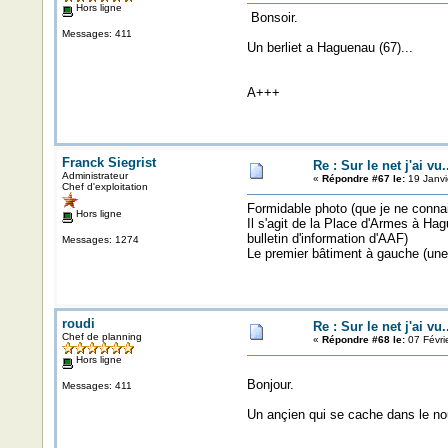
Hors ligne
Bonsoir.
Messages: 411
Un berliet a Haguenau (67)...
A+++
Franck Siegrist
Re : Sur le net j'ai vu.
Administrateur
«
Répondre #67 le:
19 Janvi
Chef d'exploitation
Formidable photo (que je ne conna
Hors ligne
Il s'agit de la Place d'Armes à Hagu
bulletin d'information d'AAF)
Messages: 1274
Le premier bâtiment à gauche (une b
roudi
Re : Sur le net j'ai vu.
Chef de planning
«
Répondre #68 le:
07 Févri
Hors ligne
Bonjour.
Messages: 411
Un ançien qui se cache dans le no