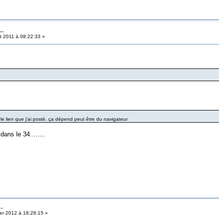
..
et 2011 à 08:22:33 »
le lien que j'ai posté. ça dépend peut être du navigateur
ans le 34........
..
er 2012 à 18:28:15 »