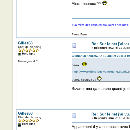
Alors, heureux ??
«La mère des cons est toujours enceinte».
Pierre Perret
Gilles68
Re : Sur le net j'ai vu.
Chef de planning
«
Répondre #63 le:
13 Juill
Hors ligne
Citation de: enzo67 le 13 Juillet 2011 à 0
Messages: 475
Voilà...
http://www.oldtimerbus-vermietung.de/p
Alors, heureux ??
Bizarre, moi ça marche quand je cli
Gilles68
Re : Sur le net j'ai vu.
Chef de planning
«
Répondre #64 le:
13 Juill
Hors ligne
Apparement il y a un soucis avec l