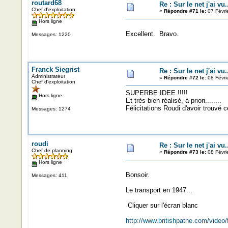
routard68
Re : Sur le net j'ai vu.
Chef d'exploitation
«
Répondre #71 le:
07 Févri
Hors ligne
Excellent. Bravo.
Messages: 1220
Franck Siegrist
Re : Sur le net j'ai vu.
Administrateur
«
Répondre #72 le:
08 Févri
Chef d'exploitation
SUPERBE IDEE !!!!!
Hors ligne
Et très bien réalisé, à priori........
Félicitations Roudi d'avoir trouvé 
Messages: 1274
roudi
Re : Sur le net j'ai vu.
Chef de planning
«
Répondre #73 le:
08 Févri
Hors ligne
Bonsoir.
Messages: 411
Le transport en 1947...
Cliquer sur l'écran blanc
http://www.britishpathe.com/video/