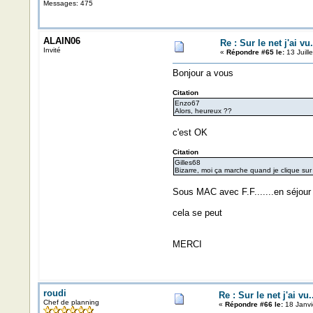
Messages: 475
ALAIN06
Re : Sur le net j'ai vu.
Invité
«
Répondre #65 le:
13 Juill
Bonjour a vous
Citation
Enzo67
Alors, heureux ??
c'est OK
Citation
Gilles68
Bizarre, moi ça marche quand je clique sur 
Sous MAC avec F.F.......en séjour d
cela se peut
MERCI
roudi
Re : Sur le net j'ai vu.
Chef de planning
«
Répondre #66 le:
18 Janvi