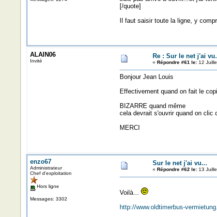
[/quote]
Il faut saisir toute la ligne, y compr
ALAIN06
Re : Sur le net j'ai vu.
Invité
«
Répondre #61 le:
12 Juill
Bonjour Jean Louis
Effectivement quand on fait le copier
BIZARRE quand même
cela devrait s'ouvrir quand on clic
MERCI
enzo67
Sur le net j'ai vu...
Administrateur
«
Répondre #62 le:
13 Juill
Chef d'exploitation
Hors ligne
Voilà...
Messages: 3302
http://www.oldtimerbus-vermietu