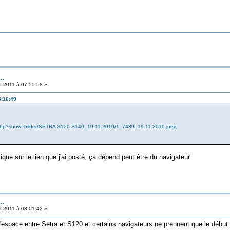
..
et 2011 à 07:55:58 »
5:16:49
ic.php?show=bilder/SETRA S120 S140_19.11.2010/1_7489_19.11.2010.jpeg
que sur le lien que j'ai posté. ça dépend peut être du navigateur
..
et 2011 à 08:01:42 »
'espace entre Setra et S120 et certains navigateurs ne prennent que le début d