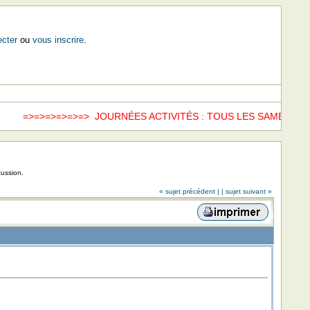
cter
ou
vous inscrire
.
=>=>=>=>=> JOURNÉES ACTIVITÉS : TOUS LES SAMEDIS =>=>
cussion.
« sujet précédent |
| sujet suivant »