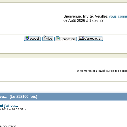
Bienvenue,
Invité
. Veuillez
vous conne
07 Août 2026 à 17:26:27
=>
0 Membres et 1 Invité sur ce fil de dis
 vu... (Lu 232100 fois)
t j'ai vu...
et 2011 à 16:53:31 »
té pourtant