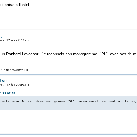
 arrive a l'hotel.
..
er 2012 à 22:07:29 »
ais un Panhard Levassor. Je reconnais son monogramme "PL" avec ses deux let
6:27 par routard68
»
i vu...
er 2012 à 17:30:41 »
 à 22:07:29
anhard Levassor. Je reconnais son monogramme "PL" avec ses deux lettres entrelacées. Le tout, i