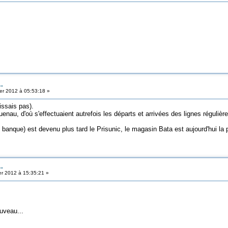
..
er 2012 à 05:53:18 »
issais pas).
enau, d'où s'effectuaient autrefois les départs et arrivées des lignes régulière
anque) est devenu plus tard le Prisunic, le magasin Bata est aujourd'hui la pâ
..
er 2012 à 15:35:21 »
uveau...