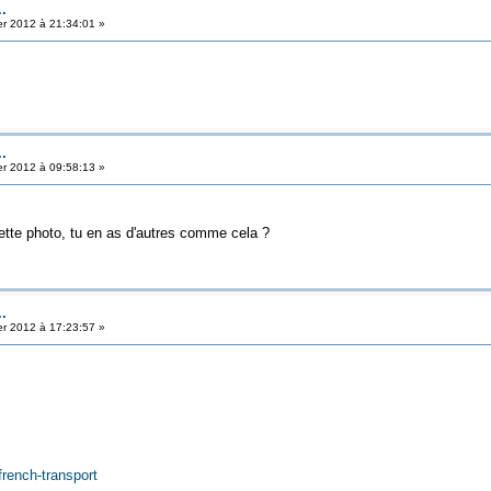
..
er 2012 à 21:34:01 »
..
er 2012 à 09:58:13 »
cette photo, tu en as d'autres comme cela ?
..
er 2012 à 17:23:57 »
french-transport