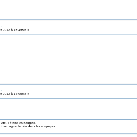
..
er 2012 à 15:49:06 »
..
er 2012 à 17:06:45 »
ite, il éteint les bougies.
ont se cogner la tête dans les soupapes.