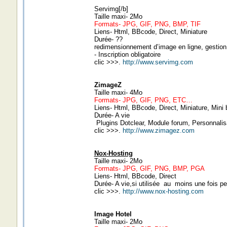
Servimg[/b]
Taille maxi- 2Mo
Formats- JPG, GIF, PNG, BMP, TIF
Liens- Html, BBcode, Direct, Miniature
Durée- ??
redimensionnement d’image en ligne, gestio
- Inscription obligatoire
clic >>>.
http://www.servimg.com
ZimageZ
Taille maxi- 4Mo
Formats- JPG, GIF, PNG, ETC…
Liens- Html, BBcode, Direct, Miniature, Mini 
Durée- A vie
Plugins Dotclear, Module forum, Personnalisa
clic >>>.
http://www.zimagez.com
Nox-Hosting
Taille maxi- 2Mo
Formats- JPG, GIF, PNG, BMP, PGA
Liens- Html, BBcode, Direct
Durée- A vie,si utilisée au moins une fois p
clic >>>.
http://www.nox-hosting.com
Image Hotel
Taille maxi- 2Mo