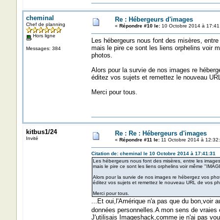
cheminal
Re : Hébergeurs d'images
Chef de planning
«
Répondre #10 le:
10 Octobre 2014 à 17:41
Hors ligne
Les hébergeurs nous font des misères, entre 
mais le pire ce sont les liens orphelins vo
Messages: 384
photos.
Alors pour la survie de nos images re héberg
éditez vos sujets et remettez le nouveau UR
Merci pour tous.
kitbus1/24
Re : Re : Hébergeurs d'images
Invité
«
Répondre #11 le:
11 Octobre 2014 à 12:32:
Citation de: cheminal le 10 Octobre 2014 à 17:41:31
Les hébergeurs nous font des misères, entre les images 
mais le pire ce sont les liens orphelins voir même "IM
Alors pour la survie de nos images re hébergez vos pho
éditez vos sujets et remettez le nouveau URL de vos p
Merci pour tous.
...Et oui,l'Amérique n'a pas que du bon,voir 
données personnelles.A mon sens de vraies c
J'utilisais Imageshack,comme je n'ai pas voul