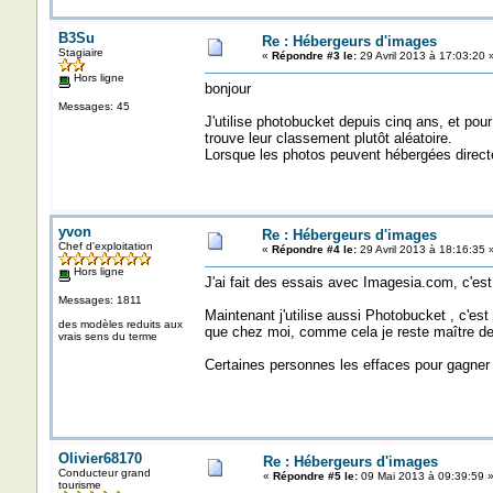
B3Su
Re : Hébergeurs d'images
Stagiaire
«
Répondre #3 le:
29 Avril 2013 à 17:03:20 
Hors ligne
bonjour
Messages: 45
J'utilise photobucket depuis cinq ans, et pou
trouve leur classement plutôt aléatoire.
Lorsque les photos peuvent hébergées directem
yvon
Re : Hébergeurs d'images
Chef d'exploitation
«
Répondre #4 le:
29 Avril 2013 à 18:16:35 
Hors ligne
J'ai fait des essais avec Imagesia.com, c'est
Messages: 1811
Maintenant j'utilise aussi Photobucket , c'e
des modèles reduits aux
que chez moi, comme cela je reste maître d
vrais sens du terme
Certaines personnes les effaces pour gagner de
Olivier68170
Re : Hébergeurs d'images
Conducteur grand
«
Répondre #5 le:
09 Mai 2013 à 09:39:59 
tourisme