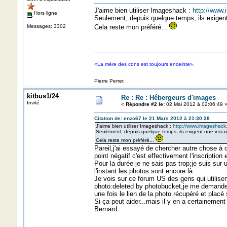
J'aime bien utiliser Imageshack :
http://www
Hors ligne
Seulement, depuis quelque temps, ils exigent
Messages: 3302
Cela reste mon préféré...
«La mère des cons est toujours enceinte».
Pierre Perret
kitbus1/24
Re : Re : Hébergeurs d'images
Invité
«
Répondre #2 le:
02 Mai 2012 à 02:06:49 
Citation de: enzo67 le 21 Mars 2012 à 21:30:28
J'aime bien utiliser Imageshack :
http://www.imageshack.
Seulement, depuis quelque temps, ils exigent une inscri
Cela reste mon préféré...
Pareil,j'ai essayé de chercher autre chose à ca
point négatif c'est effectivement l'inscriptio
Pour la durée je ne sais pas trop;je suis sur
l'instant les photos sont encore là.
Je vois sur ce forum US des gens qui utilise
photo:deleted by photobucket,je me demande
une fois le lien de la photo récupéré et placé 
Si ça peut aider...mais il y en a certainement 
Bernard.