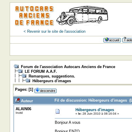
< Revenir sur le site de l'association
Forum de l'association Autocars Anciens de France
LE FORUM A.A.F.
Remarques, suggestions.
Hébergeurs d'images
Pages:
[
1
]
Fil de discussion: Hébergeurs d'images (L
Auteur
ALAIN06
Hébergeurs d'images
Invité
«
le:
28 Juin 2010 à 08:16:04 »
Bonjour A vous
Bonjour ENZO