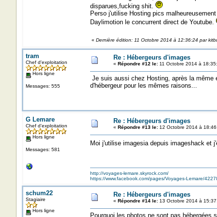
disparues,fucking shit.
Perso j'utilise Hosting pics malheureusement
Daylimotion le concurrent direct de Youtube.
«
Dernière édition: 11 Octobre 2014 à 12:36:24 par kit
tram
Re : Hébergeurs d'images
Chef d'exploitation
«
Répondre #12 le:
11 Octobre 2014 à 18:35
Hors ligne
Je suis aussi chez Hosting, après la même e
d'hébergeur pour les mêmes raisons...
Messages: 555
G Lemare
Re : Hébergeurs d'images
Chef d'exploitation
«
Répondre #13 le:
12 Octobre 2014 à 18:46
Hors ligne
Moi j'utilise imagesia depuis imageshack et 
Messages: 581
http://voyages-lemare.skyrock.com/
https://www.facebook.com/pages/Voyages-Lemare/422
schum22
Re : Hébergeurs d'images
Stagiaire
«
Répondre #14 le:
13 Octobre 2014 à 15:37
Hors ligne
Pourquoi les photos ne sont pas hébergées s