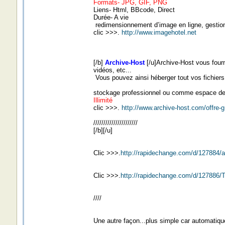
Formats- JPG, GIF, PNG
Liens- Html, BBcode, Direct
Durée- A vie
redimensionnement d’image en ligne, gestio
clic >>>.
http://www.imagehotel.net
[/b]
Archive-Host
[/u]Archive-Host vous four
vidéos, etc...
Vous pouvez ainsi héberger tout vos fichiers
stockage professionnel ou comme espace de
Illimité
clic >>>.
http://www.archive-host.com/offre-g
//////////////////////
[/b][/u]
Clic >>>.
http://rapidechange.com/d/127884/
Clic >>>.
http://rapidechange.com/d/127886
////
Une autre façon...plus simple car automatiqu