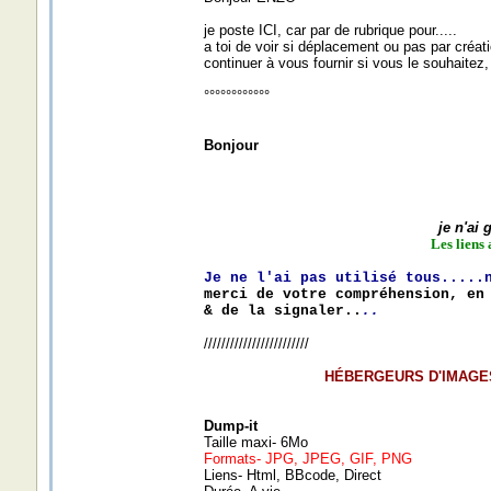
je poste ICI, car par de rubrique pour.....
a toi de voir si déplacement ou pas par créat
continuer à vous fournir si vous le souhaitez,
°°°°°°°°°°°°
Bonjour
je n'ai
Les liens 
Je ne l'ai pas utilisé tous.....
merci de votre compréhension, en
& de la signaler..
..
////////////////////////
HÉBERGEURS D'IMAGE
Dump-it
Taille maxi- 6Mo
Formats- JPG, JPEG, GIF, PNG
Liens- Html, BBcode, Direct