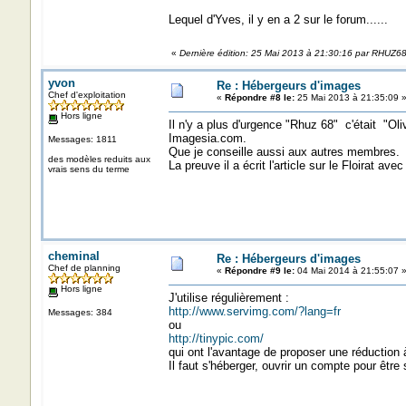
Lequel d'Yves, il y en a 2 sur le forum......
«
Dernière édition: 25 Mai 2013 à 21:30:16 par RHUZ6
yvon
Re : Hébergeurs d'images
Chef d'exploitation
«
Répondre #8 le:
25 Mai 2013 à 21:35:09 
Hors ligne
Il n'y a plus d'urgence "Rhuz 68" c'était "Oliv
Imagesia.com.
Messages: 1811
Que je conseille aussi aux autres membres.
des modèles reduits aux
La preuve il a écrit l'article sur le Floirat av
vrais sens du terme
cheminal
Re : Hébergeurs d'images
Chef de planning
«
Répondre #9 le:
04 Mai 2014 à 21:55:07 
Hors ligne
J'utilise régulièrement :
http://www.servimg.com/?lang=fr
Messages: 384
ou
http://tinypic.com/
qui ont l'avantage de proposer une réduction 
Il faut s'héberger, ouvrir un compte pour êtr