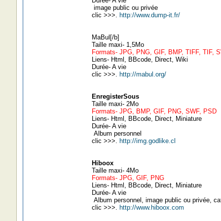
Durée- A vie
image public ou privée
clic >>>.
http://www.dump-it.fr/
MaBul[/b]
Taille maxi- 1,5Mo
Formats- JPG, PNG, GIF, BMP, TIFF, TIF, 
Liens- Html, BBcode, Direct, Wiki
Durée- A vie
clic >>>.
http://mabul.org/
EnregisterSous
Taille maxi- 2Mo
Formats- JPG, BMP, GIF, PNG, SWF, PSD
Liens- Html, BBcode, Direct, Miniature
Durée- A vie
Album personnel
clic >>>.
http://img.godlike.cl
Hiboox
Taille maxi- 4Mo
Formats- JPG, GIF, PNG
Liens- Html, BBcode, Direct, Miniature
Durée- A vie
Album personnel, image public ou privée, ca
clic >>>.
http://www.hiboox.com