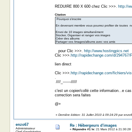
REDUIRE 800 X 600 chez Clic >>>.
http://w
Citation
Pourquoi s'inscrire
En devenant membre vous pourrez profiter de toutes nos
Envoi de 10 images simultanément
Stocker, Organiser et ranger vos images
Créer des albums
Partager vos /images/albums avec vos amis
pour Clic >>>.
http://www.hostingpics.net
Clic >>>.
http://rapidechange.com/d/294767
lien direct
Clic >>>.
http://rapidechange.com/fichiers/v
.
////_-------/////
c'est un copier/collé cette information...e c
correction sera faites
@+
«
Dernière édition: 31 Juillet 2010 à 09:24:29 par enzo
enzo67
Re : Hébergeurs d'images
Administrateur
«
Répondre #1 le:
21 Mars 2012 à 21:30:28 
Chef d'exploitation