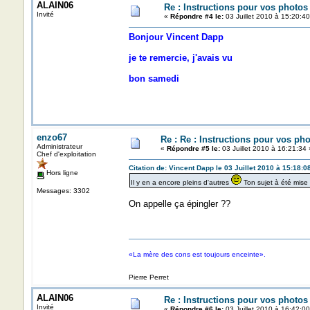
ALAIN06
Re : Instructions pour vos photos 
Invité
«
Répondre #4 le:
03 Juillet 2010 à 15:20:40
Bonjour Vincent Dapp
je te remercie, j'avais vu
bon samedi
enzo67
Re : Re : Instructions pour vos pho
Administrateur
«
Répondre #5 le:
03 Juillet 2010 à 16:21:34 
Chef d'exploitation
Citation de: Vincent Dapp le 03 Juillet 2010 à 15:18:0
Hors ligne
Il y en a encore pleins d'autres
Ton sujet à été mise
Messages: 3302
On appelle ça épingler ??
«La mère des cons est toujours enceinte».
Pierre Perret
ALAIN06
Re : Instructions pour vos photos 
Invité
«
Répondre #6 le:
03 Juillet 2010 à 16:42:00