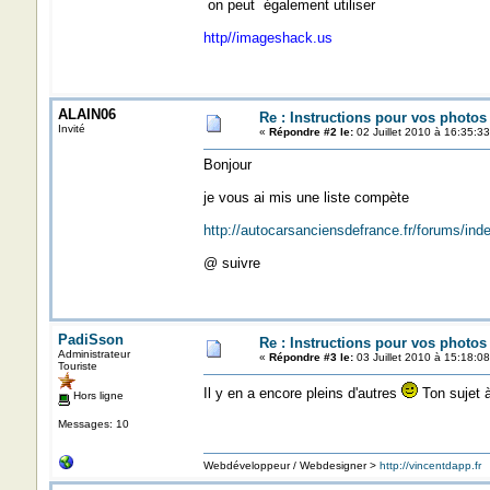
on peut également utiliser
http//imageshack.us
ALAIN06
Re : Instructions pour vos photos 
Invité
«
Répondre #2 le:
02 Juillet 2010 à 16:35:33
Bonjour
je vous ai mis une liste compète
http://autocarsanciensdefrance.fr/forums/in
@ suivre
PadiSson
Re : Instructions pour vos photos 
Administrateur
«
Répondre #3 le:
03 Juillet 2010 à 15:18:08
Touriste
Il y en a encore pleins d'autres
Ton sujet 
Hors ligne
Messages: 10
Webdéveloppeur / Webdesigner >
http://vincentdapp.fr