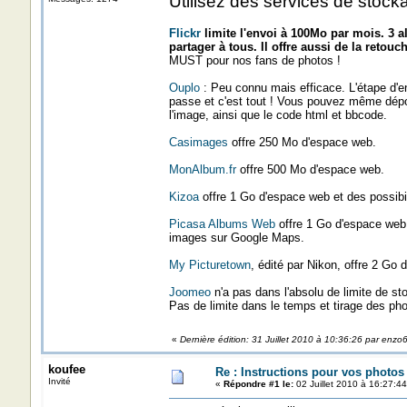
Utilisez des services de stoc
Flickr
limite l'envoi à 100Mo par mois. 3 
partager à tous. Il offre aussi de la retouc
MUST pour nos fans de photos !
Ouplo
: Peu connu mais efficace. L'étape d'e
passe et c'est tout ! Vous pouvez même dépos
l'image, ainsi que le code html et bbcode.
Casimages
offre 250 Mo d'espace web.
MonAlbum.fr
offre 500 Mo d'espace web.
Kizoa
offre 1 Go d'espace web et des possibil
Picasa Albums Web
offre 1 Go d'espace web, 
images sur Google Maps.
My Picturetown
, édité par Nikon, offre 2 Go
Joomeo
n'a pas dans l'absolu de limite de s
Pas de limite dans le temps et tirage des pho
«
Dernière édition: 31 Juillet 2010 à 10:36:26 par enzo
koufee
Re : Instructions pour vos photos 
Invité
«
Répondre #1 le:
02 Juillet 2010 à 16:27:44