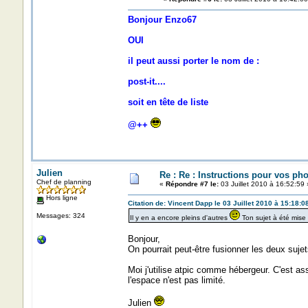
Bonjour Enzo67
OUI
il peut aussi porter le nom de :
post-it....
soit en tête de liste
@++
Julien
Re : Re : Instructions pour vos pho
Chef de planning
«
Répondre #7 le:
03 Juillet 2010 à 16:52:59 
Hors ligne
Citation de: Vincent Dapp le 03 Juillet 2010 à 15:18:0
Messages: 324
Il y en a encore pleins d'autres
Ton sujet à été mise
Bonjour,
On pourrait peut-être fusionner les deux suje
Moi j'utilise atpic comme hébergeur. C'est as
l'espace n'est pas limité.
Julien