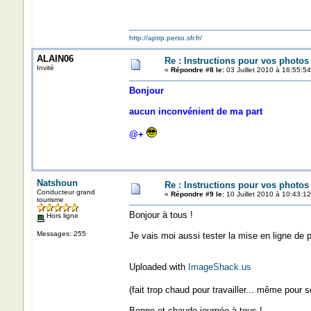
http://aptrp.perso.sfr.fr/
ALAIN06
Re : Instructions pour vos photos 
Invité
«
Répondre #8 le:
03 Juillet 2010 à 16:55:54
Bonjour
aucun inconvénient de ma part
@+
Natshoun
Re : Instructions pour vos photos 
Conducteur grand
«
Répondre #9 le:
10 Juillet 2010 à 10:43:12
tourisme
Bonjour à tous !
Hors ligne
Messages: 255
Je vais moi aussi tester la mise en ligne de 
Uploaded with
ImageShack.us
(fait trop chaud pour travailler... même pour 
Bonne et chaude journée à tous !