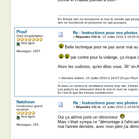
En théorie rien ne fonctionne et tout le monde sait pour
rien ne fonctionne et personne ne sait pourquoi.
Plouf
Re : Instructions pour vos photos 
Chef d'exploitation
«
Répondre #10 le:
10 Juillet 2010 à 18:05:4
Hors ligne
Belle technique pour ne pas avoir mal au
Messages: 1607
par contre pour la vidange, ça risque 
Alors les sudistes, qu'en dites vous, 36° en 
«
Dernière édition: 10 Juillet 2010 à 18:07:20 par Plouf
Si dans un moteur le ventilateur tourne trop vite, il éteint
Les pistons se retrouvent dans le noir et vont se cogner
Et c’est là que les ennuis commencent.
Natshoun
Re : Instructions pour vos photos 
Conducteur grand
«
Répondre #11 le:
10 Juillet 2010 à 19:49:5
tourisme
Hors ligne
Oui ça abîme juste un rétroviseur
Mais c'était sympa ce "démontage à l'africain
Messages: 255
mai l'année dernière, avec mon père j'ai dém