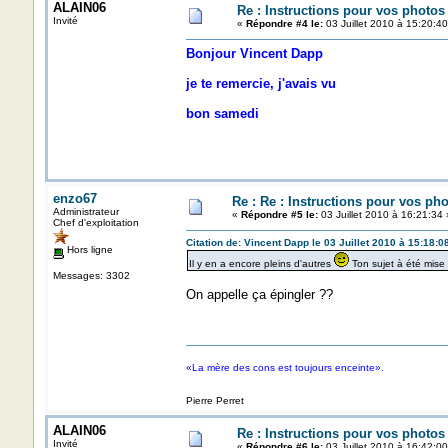
ALAIN06
Re : Instructions pour vos photos 
Invité
«
Répondre #4 le:
03 Juillet 2010 à 15:20:40
Bonjour Vincent Dapp
je te remercie, j'avais vu
bon samedi
enzo67
Re : Re : Instructions pour vos pho
Administrateur
«
Répondre #5 le:
03 Juillet 2010 à 16:21:34 
Chef d'exploitation
Citation de: Vincent Dapp le 03 Juillet 2010 à 15:18:0
Hors ligne
Il y en a encore pleins d'autres
Ton sujet à été mise
Messages: 3302
On appelle ça épingler ??
«La mère des cons est toujours enceinte».
Pierre Perret
ALAIN06
Re : Instructions pour vos photos 
Invité
«
Répondre #6 le:
03 Juillet 2010 à 16:42:00