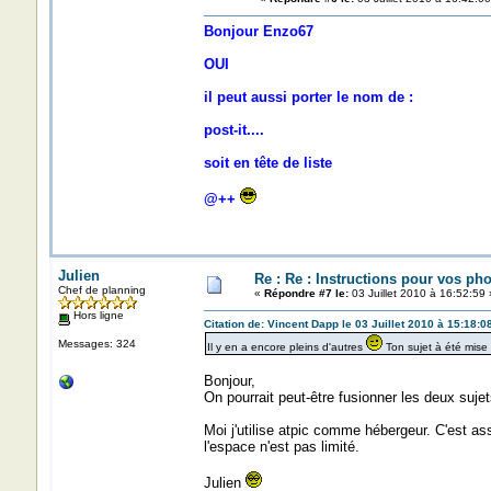
Bonjour Enzo67
OUI
il peut aussi porter le nom de :
post-it....
soit en tête de liste
@++
Julien
Re : Re : Instructions pour vos pho
Chef de planning
«
Répondre #7 le:
03 Juillet 2010 à 16:52:59 
Hors ligne
Citation de: Vincent Dapp le 03 Juillet 2010 à 15:18:0
Messages: 324
Il y en a encore pleins d'autres
Ton sujet à été mise
Bonjour,
On pourrait peut-être fusionner les deux suje
Moi j'utilise atpic comme hébergeur. C'est as
l'espace n'est pas limité.
Julien