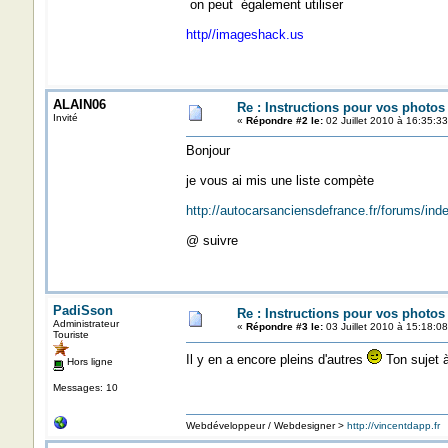
on peut également utiliser
http//imageshack.us
ALAIN06
Re : Instructions pour vos photos 
Invité
«
Répondre #2 le:
02 Juillet 2010 à 16:35:33
Bonjour
je vous ai mis une liste compète
http://autocarsanciensdefrance.fr/forums/in
@ suivre
PadiSson
Re : Instructions pour vos photos 
Administrateur
«
Répondre #3 le:
03 Juillet 2010 à 15:18:08
Touriste
Il y en a encore pleins d'autres
Ton sujet 
Hors ligne
Messages: 10
Webdéveloppeur / Webdesigner >
http://vincentdapp.fr