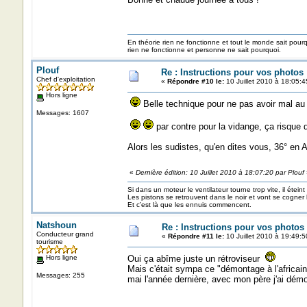
En théorie rien ne fonctionne et tout le monde sait pour
rien ne fonctionne et personne ne sait pourquoi.
Plouf
Re : Instructions pour vos photos 
Chef d'exploitation
«
Répondre #10 le:
10 Juillet 2010 à 18:05:4
Hors ligne
Belle technique pour ne pas avoir mal au
Messages: 1607
par contre pour la vidange, ça risque 
Alors les sudistes, qu'en dites vous, 36° en 
«
Dernière édition: 10 Juillet 2010 à 18:07:20 par Plouf
Si dans un moteur le ventilateur tourne trop vite, il éteint
Les pistons se retrouvent dans le noir et vont se cogner
Et c’est là que les ennuis commencent.
Natshoun
Re : Instructions pour vos photos 
Conducteur grand
«
Répondre #11 le:
10 Juillet 2010 à 19:49:5
tourisme
Hors ligne
Oui ça abîme juste un rétroviseur
Mais c'était sympa ce "démontage à l'africain
Messages: 255
mai l'année dernière, avec mon père j'ai dém