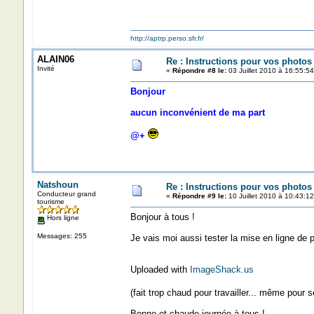
http://aptrp.perso.sfr.fr/
ALAIN06
Re : Instructions pour vos photos 
Invité
«
Répondre #8 le:
03 Juillet 2010 à 16:55:54
Bonjour
aucun inconvénient de ma part
@+
Natshoun
Re : Instructions pour vos photos 
Conducteur grand
«
Répondre #9 le:
10 Juillet 2010 à 10:43:12
tourisme
Bonjour à tous !
Hors ligne
Messages: 255
Je vais moi aussi tester la mise en ligne de 
Uploaded with
ImageShack.us
(fait trop chaud pour travailler... même pour 
Bonne et chaude journée à tous !