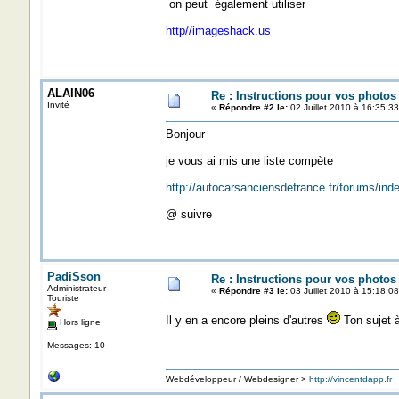
on peut également utiliser
http//imageshack.us
ALAIN06
Re : Instructions pour vos photos 
Invité
«
Répondre #2 le:
02 Juillet 2010 à 16:35:33
Bonjour
je vous ai mis une liste compète
http://autocarsanciensdefrance.fr/forums/in
@ suivre
PadiSson
Re : Instructions pour vos photos 
Administrateur
«
Répondre #3 le:
03 Juillet 2010 à 15:18:08
Touriste
Il y en a encore pleins d'autres
Ton sujet 
Hors ligne
Messages: 10
Webdéveloppeur / Webdesigner >
http://vincentdapp.fr