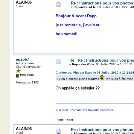
ALAIN06
Re : Instructions pour vos photos 
Invité
«
Répondre #4 le:
03 Juillet 2010 à 15:20:40
Bonjour Vincent Dapp
je te remercie, j'avais vu
bon samedi
enzo67
Re : Re : Instructions pour vos pho
Administrateur
«
Répondre #5 le:
03 Juillet 2010 à 16:21:34 
Chef d'exploitation
Citation de: Vincent Dapp le 03 Juillet 2010 à 15:18:0
Hors ligne
Il y en a encore pleins d'autres
Ton sujet à été mise
Messages: 3302
On appelle ça épingler ??
«La mère des cons est toujours enceinte».
Pierre Perret
ALAIN06
Re : Instructions pour vos photos 
Invité
«
Répondre #6 le:
03 Juillet 2010 à 16:42:00