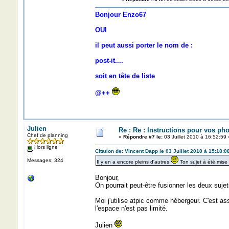
Bonjour Enzo67
OUI
il peut aussi porter le nom de :
post-it....
soit en tête de liste
@++
Julien
Re : Re : Instructions pour vos pho
Chef de planning
«
Répondre #7 le:
03 Juillet 2010 à 16:52:59 
Hors ligne
Citation de: Vincent Dapp le 03 Juillet 2010 à 15:18:0
Messages: 324
Il y en a encore pleins d'autres
Ton sujet à été mise
Bonjour,
On pourrait peut-être fusionner les deux suje
Moi j'utilise atpic comme hébergeur. C'est as
l'espace n'est pas limité.
Julien