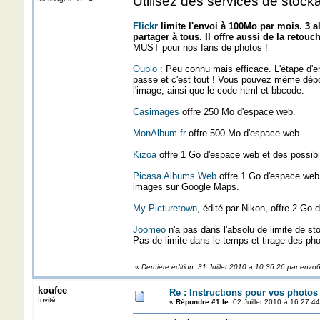
Utilisez des services de stoc
Flickr
limite l'envoi à 100Mo par mois. 3 
partager à tous. Il offre aussi de la retouc
MUST pour nos fans de photos !
Ouplo
: Peu connu mais efficace. L'étape d'e
passe et c'est tout ! Vous pouvez même dépos
l'image, ainsi que le code html et bbcode.
Casimages
offre 250 Mo d'espace web.
MonAlbum.fr
offre 500 Mo d'espace web.
Kizoa
offre 1 Go d'espace web et des possibil
Picasa Albums Web
offre 1 Go d'espace web, 
images sur Google Maps.
My Picturetown
, édité par Nikon, offre 2 Go
Joomeo
n'a pas dans l'absolu de limite de s
Pas de limite dans le temps et tirage des pho
«
Dernière édition: 31 Juillet 2010 à 10:36:26 par enzo
koufee
Re : Instructions pour vos photos 
Invité
«
Répondre #1 le:
02 Juillet 2010 à 16:27:44