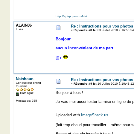
http://aptrp.perso.sfr.fr/
ALAIN06
Re : Instructions pour vos photos 
Invité
«
Répondre #8 le:
03 Juillet 2010 à 16:55:54
Bonjour
aucun inconvénient de ma part
@+
Natshoun
Re : Instructions pour vos photos 
Conducteur grand
«
Répondre #9 le:
10 Juillet 2010 à 10:43:12
tourisme
Bonjour à tous !
Hors ligne
Messages: 255
Je vais moi aussi tester la mise en ligne de 
Uploaded with
ImageShack.us
(fait trop chaud pour travailler... même pour 
Bonne et chaude journée à tous !