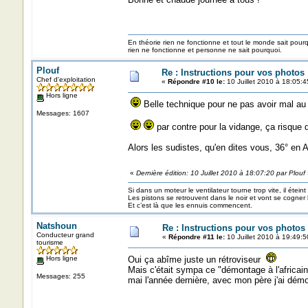
En théorie rien ne fonctionne et tout le monde sait pour
rien ne fonctionne et personne ne sait pourquoi.
Plouf
Re : Instructions pour vos photos 
Chef d'exploitation
«
Répondre #10 le:
10 Juillet 2010 à 18:05:4
Hors ligne
Belle technique pour ne pas avoir mal au
Messages: 1607
par contre pour la vidange, ça risque 
Alors les sudistes, qu'en dites vous, 36° en 
«
Dernière édition: 10 Juillet 2010 à 18:07:20 par Plouf
Si dans un moteur le ventilateur tourne trop vite, il éteint
Les pistons se retrouvent dans le noir et vont se cogner
Et c’est là que les ennuis commencent.
Natshoun
Re : Instructions pour vos photos 
Conducteur grand
«
Répondre #11 le:
10 Juillet 2010 à 19:49:5
tourisme
Hors ligne
Oui ça abîme juste un rétroviseur
Mais c'était sympa ce "démontage à l'africain
Messages: 255
mai l'année dernière, avec mon père j'ai dém