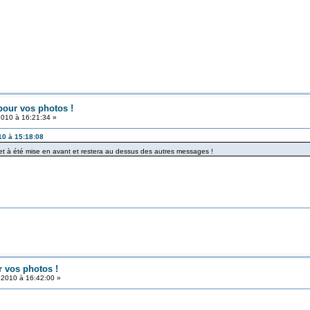
 pour vos photos !
 2010 à 16:21:34 »
010 à 15:18:08
t à été mise en avant et restera au dessus des autres messages !
r vos photos !
t 2010 à 16:42:00 »