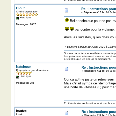
En théorie rien ne fonctionne et tout le mo
Plouf
Re : Instructions pou
Chef d'exploitation
«
Répondre #10 le:
10 Juill
Hors ligne
Belle technique pour ne pas av
Messages: 1607
par contre pour la vidange,
Alors les sudistes, qu'en dites vou
«
Dernière édition: 10 Juillet 2010 à 18:07
Si dans un moteur le ventilateur tourne trop v
Les pistons se retrouvent dans le noir et v
Et c’est là que les ennuis commencent.
Natshoun
Re : Instructions pou
Conducteur grand tourisme
«
Répondre #11 le:
10 Juill
Hors ligne
Oui ça abîme juste un rétroviseur
Messages: 255
Mais c'était sympa ce "démontage à
une boîte de vitesses (5) pour ma
En théorie rien ne fonctionne et tout le mo
koufee
Re : Instructions pou
Invité
«
Répondre #12 le:
11 Juill