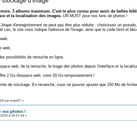
de stockage d'image
 mois. 3 albums maximum. C'est le plus connu pour avoir de belles bibliot
ace et la localisation des images.
UN MUST pour nos fans de photos !
'étape d'enregistrement ne peut pas être plus réduite : choisissez un pseud
 cas, le site vous indique l'adresse de l'image, ainsi que le code html et bbc
 web.
e web.
es possibilités de retouche en ligne.
space web, de la retouche, le tirage des photos depuis l'interface et la local
offre 2 Go d'espace web, voire 20 Go temporairement !
imite de stockage. En revanche, vous ne pouvez ajouter que 150 Mo de fichier
6:26 par enzo67
»
r vos photos !
t 2010 à 16:27:44 »