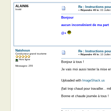
ALAIN06
Re : Instructions pou
Invité
«
Répondre #8 le:
03 Juille
Bonjour
aucun inconvénient de ma part
@+
Natshoun
Re : Instructions pou
Conducteur grand tourisme
«
Répondre #9 le:
10 Juille
Hors ligne
Bonjour à tous !
Messages: 255
Je vais moi aussi tester la mise en
Uploaded with
ImageShack.us
(fait trop chaud pour travailler...
Bonne et chaude journée à tous !