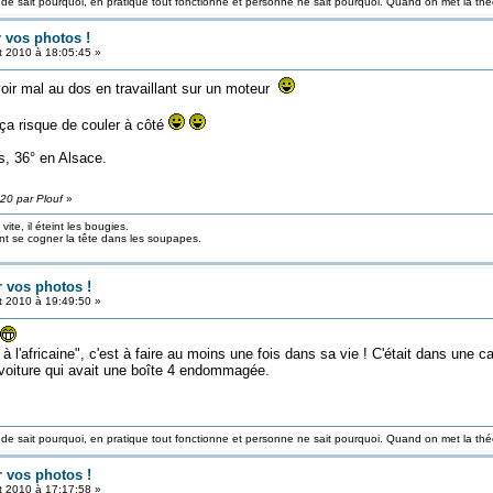
nde sait pourquoi, en pratique tout fonctionne et personne ne sait pourquoi. Quand on met la théo
r vos photos !
et 2010 à 18:05:45 »
oir mal au dos en travaillant sur un moteur
 ça risque de couler à côté
s, 36° en Alsace.
:20 par Plouf
»
ite, il éteint les bougies.
ont se cogner la tête dans les soupapes.
r vos photos !
et 2010 à 19:49:50 »
 l'africaine", c'est à faire au moins une fois dans sa vie ! C'était dans une 
 voiture qui avait une boîte 4 endommagée.
nde sait pourquoi, en pratique tout fonctionne et personne ne sait pourquoi. Quand on met la théo
r vos photos !
et 2010 à 17:17:58 »