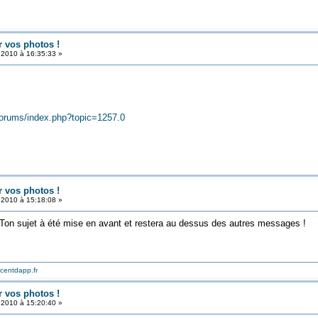
r vos photos !
t 2010 à 16:35:33 »
/forums/index.php?topic=1257.0
r vos photos !
t 2010 à 15:18:08 »
Ton sujet à été mise en avant et restera au dessus des autres messages !
ncentdapp.fr
r vos photos !
t 2010 à 15:20:40 »