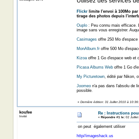
Utilisez des services 
Flickr
limite l'envoi à 100Mo par
tirage des photos depuis l'interf
Ouplo
: Peu connu mais efficace. L
image sans vous enregistrer. Auquel
Casimages
offre 250 Mo d'espace
MonAlbum.fr
offre 500 Mo d'espac
Kizoa
offre 1 Go d'espace web et d
Picasa Albums Web
offre 1 Go d'e
My Picturetown
, édité par Nikon, 
Joomeo
n'a pas dans l'absolu de l
possible.
«
Dernière édition: 31 Juillet 2010 à 10:3
koufee
Re : Instructions pou
Invité
«
Répondre #1 le:
02 Juille
on peut également utiliser
http//imageshack.us