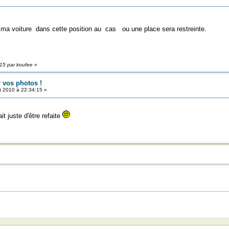
 ma voiture dans cette position au cas ou une place sera restreinte.
:15 par koufee
»
r vos photos !
et 2010 à 22:34:15 »
t juste d'être refaite