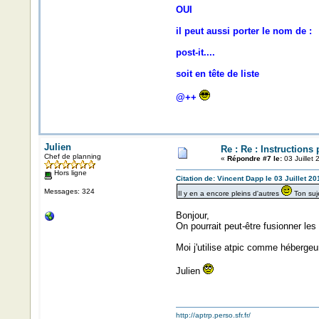
OUI
il peut aussi porter le nom de :
post-it....
soit en tête de liste
@++
Julien
Re : Re : Instructions
Chef de planning
«
Répondre #7 le:
03 Juillet
Hors ligne
Citation de: Vincent Dapp le 03 Juillet 2
Messages: 324
Il y en a encore pleins d'autres
Ton suje
Bonjour,
On pourrait peut-être fusionner les
Moi j'utilise atpic comme hébergeur
Julien
http://aptrp.perso.sfr.fr/