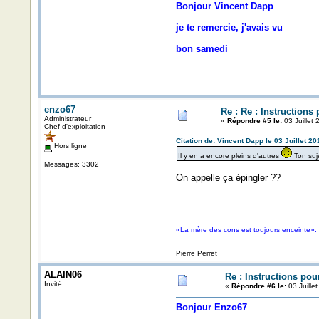
Bonjour Vincent Dapp
je te remercie, j'avais vu
bon samedi
enzo67
Re : Re : Instructions
Administrateur
«
Répondre #5 le:
03 Juillet
Chef d'exploitation
Citation de: Vincent Dapp le 03 Juillet 2
Hors ligne
Il y en a encore pleins d'autres
Ton suje
Messages: 3302
On appelle ça épingler ??
«La mère des cons est toujours enceinte».
Pierre Perret
ALAIN06
Re : Instructions pou
Invité
«
Répondre #6 le:
03 Juille
Bonjour Enzo67