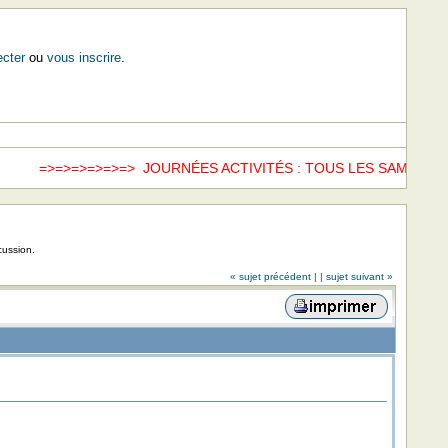
cter
ou
vous inscrire
.
>=>=>=>=>=> JOURNÉES ACTIVITÉS : TOUS LES SAMEDIS =>
cussion.
« sujet précédent |
| sujet suivant »