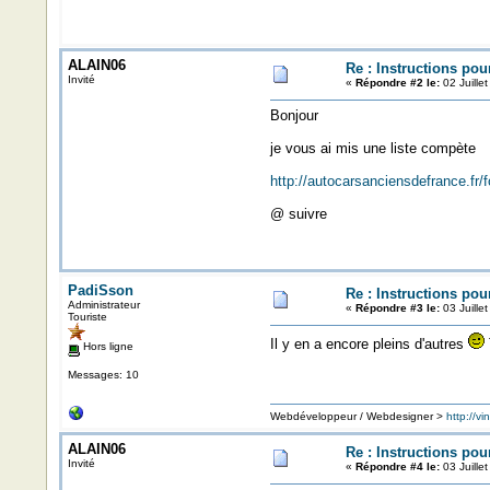
ALAIN06
Re : Instructions pou
Invité
«
Répondre #2 le:
02 Juille
Bonjour
je vous ai mis une liste compète
http://autocarsanciensdefrance.fr
@ suivre
PadiSson
Re : Instructions pou
Administrateur
«
Répondre #3 le:
03 Juille
Touriste
Il y en a encore pleins d'autres
Hors ligne
Messages: 10
Webdéveloppeur / Webdesigner >
http://vi
ALAIN06
Re : Instructions pou
Invité
«
Répondre #4 le:
03 Juille