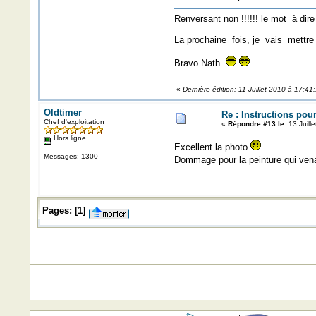
Renversant non !!!!!! le mot à dire
La prochaine fois, je vais mettre
Bravo Nath
«
Dernière édition: 11 Juillet 2010 à 17:41
Oldtimer
Re : Instructions pou
Chef d'exploitation
«
Répondre #13 le:
13 Juill
Hors ligne
Excellent la photo
Messages: 1300
Dommage pour la peinture qui venai
Pages:
[
1
]