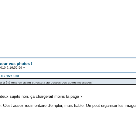
 pour vos photos !
 2010 à 16:52:59 »
010 à 15:18:08
t à été mise en avant et restera au dessus des autres messages !
 deux sujets non, ça chargerait moins la page ?
. C'est assez rudimentaire d'emploi, mais fiable. On peut organiser les images 