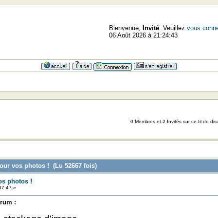
Bienvenue,
Invité
. Veuillez
vous conne
06 Août 2026 à 21:24:43
=
0 Membres et 2 Invités sur ce fil de dis
pour vos photos ! (Lu 52667 fois)
os photos !
37:47 »
orum :