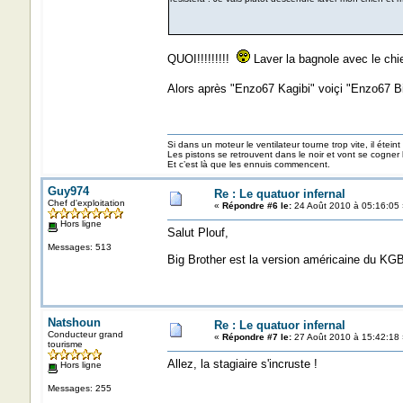
QUOI!!!!!!!!!
Laver la bagnole avec le ch
Alors après "Enzo67 Kagibi" voiçi "Enzo67 Bi
Si dans un moteur le ventilateur tourne trop vite, il éteint
Les pistons se retrouvent dans le noir et vont se cogner
Et c’est là que les ennuis commencent.
Guy974
Re : Le quatuor infernal
Chef d'exploitation
«
Répondre #6 le:
24 Août 2010 à 05:16:05 
Hors ligne
Salut Plouf,
Messages: 513
Big Brother est la version américaine du KGB 
Natshoun
Re : Le quatuor infernal
Conducteur grand
«
Répondre #7 le:
27 Août 2010 à 15:42:18 
tourisme
Allez, la stagiaire s'incruste !
Hors ligne
Messages: 255