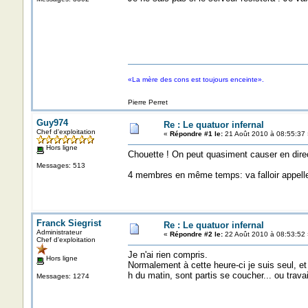
«La mère des cons est toujours enceinte».
Pierre Perret
Guy974
Re : Le quatuor infernal
Chef d'exploitation
«
Répondre #1 le:
21 Août 2010 à 08:55:37 
Hors ligne
Chouette ! On peut quasiment causer en direc
Messages: 513
4 membres en même temps: va falloir appeller 
Franck Siegrist
Re : Le quatuor infernal
Administrateur
«
Répondre #2 le:
22 Août 2010 à 08:53:52 
Chef d'exploitation
Je n'ai rien compris.
Hors ligne
Normalement à cette heure-ci je suis seul, et 
h du matin, sont partis se coucher... ou travai
Messages: 1274