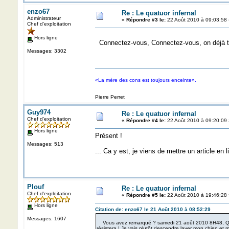
enzo67
Re : Le quatuor infernal
Administrateur
«
Répondre #3 le:
22 Août 2010 à 09:03:58 
Chef d'exploitation
Hors ligne
Connectez-vous, Connectez-vous, on déjà tro
Messages: 3302
«La mère des cons est toujours enceinte».
Pierre Perret
Guy974
Re : Le quatuor infernal
Chef d'exploitation
«
Répondre #4 le:
22 Août 2010 à 09:20:09 
Hors ligne
Présent !
Messages: 513
... Ca y est, je viens de mettre un article en l
Plouf
Re : Le quatuor infernal
Chef d'exploitation
«
Répondre #5 le:
22 Août 2010 à 19:46:28 
Hors ligne
Citation de: enzo67 le 21 Août 2010 à 08:52:29
Messages: 1607
Vous avez remarqué ? samedi 21 août 2010 8H48, Quatre
résistera ! Je vais plutôt descendre laver mon chien et 