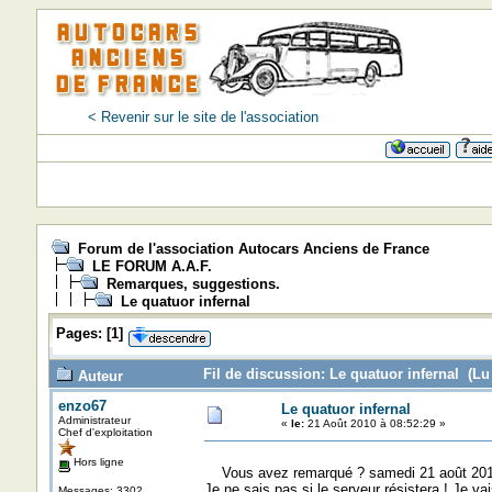
< Revenir sur le site de l'association
Forum de l'association Autocars Anciens de France
LE FORUM A.A.F.
Remarques, suggestions.
Le quatuor infernal
Pages:
[
1
]
Fil de discussion: Le quatuor infernal (Lu
Auteur
enzo67
Le quatuor infernal
Administrateur
«
le:
21 Août 2010 à 08:52:29 »
Chef d'exploitation
Hors ligne
Vous avez remarqué ? samedi 21 août 2010 8
Je ne sais pas si le serveur résistera ! Je v
Messages: 3302