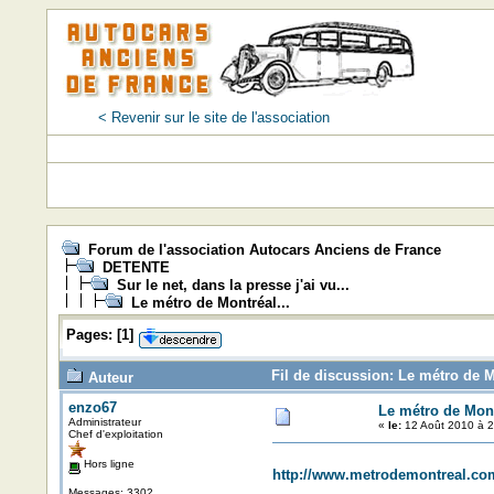
< Revenir sur le site de l'association
Forum de l'association Autocars Anciens de France
DETENTE
Sur le net, dans la presse j'ai vu...
Le métro de Montréal...
Pages:
[
1
]
Fil de discussion: Le métro de M
Auteur
enzo67
Le métro de Mont
Administrateur
«
le:
12 Août 2010 à 2
Chef d'exploitation
Hors ligne
http://www.metrodemontreal.co
Messages: 3302