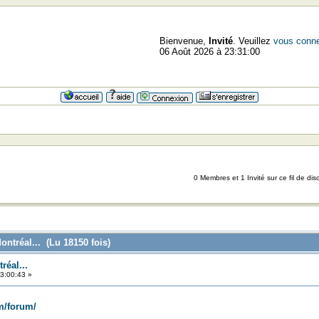
Bienvenue,
Invité
. Veuillez
vous conne
06 Août 2026 à 23:31:00
0 Membres et 1 Invité sur ce fil de dis
ontréal... (Lu 18150 fois)
réal...
3:00:43 »
m/forum/