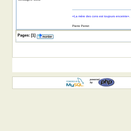
«La mère des cons est toujours enceinte».
Pierre Perret
Pages:
[
1
]