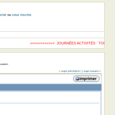
cter
ou
vous inscrire
.
=>=>=>=>=>=> JOURNÉES ACTIVITÉS : TOUS LE
cussion.
« sujet précédent |
| sujet suivant »