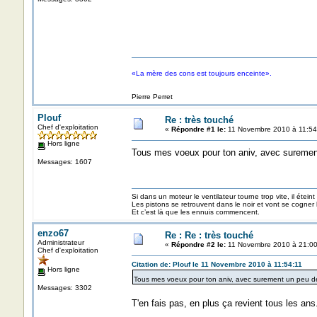
«La mère des cons est toujours enceinte».
Pierre Perret
Plouf
Re : très touché
Chef d'exploitation
«
Répondre #1 le:
11 Novembre 2010 à 11:54
Hors ligne
Tous mes voeux pour ton aniv, avec suremen
Messages: 1607
Si dans un moteur le ventilateur tourne trop vite, il éteint
Les pistons se retrouvent dans le noir et vont se cogner
Et c’est là que les ennuis commencent.
enzo67
Re : Re : très touché
Administrateur
«
Répondre #2 le:
11 Novembre 2010 à 21:00
Chef d'exploitation
Citation de: Plouf le 11 Novembre 2010 à 11:54:11
Hors ligne
Tous mes voeux pour ton aniv, avec surement un peu d
Messages: 3302
T'en fais pas, en plus ça revient tous les ans