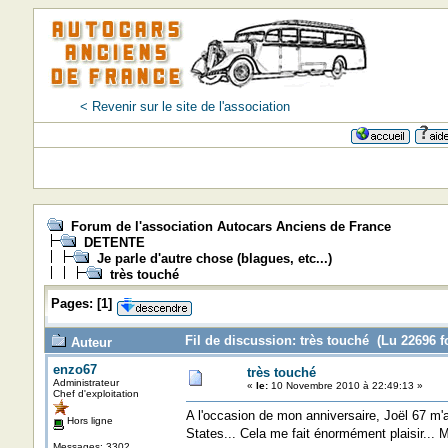
< Revenir sur le site de l'association
Forum de l'association Autocars Anciens de France
DETENTE
Je parle d'autre chose (blagues, etc...)
très touché
Pages:
[
1
]
Fil de discussion: très touché (Lu 22696 f
Auteur
enzo67
très touché
Administrateur
«
le:
10 Novembre 2010 à 22:49:13 »
Chef d'exploitation
A l'occasion de mon anniversaire, Joël 67 m'
Hors ligne
States... Cela me fait énormément plaisir... M
Messages: 3302