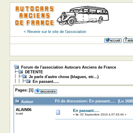
< Revenir sur le site de l'association
Forum de l'association Autocars Anciens de France
DETENTE
Je parle d'autre chose (blagues, etc...)
En passant.....
Pages:
[
1
]
Fil de discussion: En passant..... (Lu 1680
Auteur
ALAIN06
En passant.....
Invité
«
le:
02 Septembre 2010 à 07:43:44 »