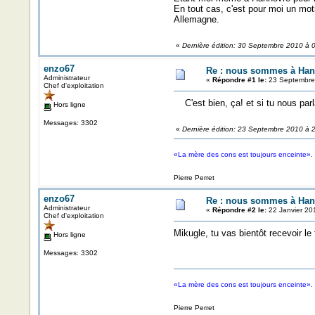
En tout cas, c'est pour moi un moti
Allemagne.
«
Dernière édition: 30 Septembre 2010 à 
enzo67
Re : nous sommes à Hann
Administrateur
«
Répondre #1 le:
23 Septembre 
Chef d'exploitation
C'est bien, ça! et si tu nous parla
Hors ligne
Messages: 3302
«
Dernière édition: 23 Septembre 2010 à 
«La mère des cons est toujours enceinte».
Pierre Perret
enzo67
Re : nous sommes à Hann
Administrateur
«
Répondre #2 le:
22 Janvier 201
Chef d'exploitation
Mikugle, tu vas bientôt recevoir l
Hors ligne
Messages: 3302
«La mère des cons est toujours enceinte».
Pierre Perret