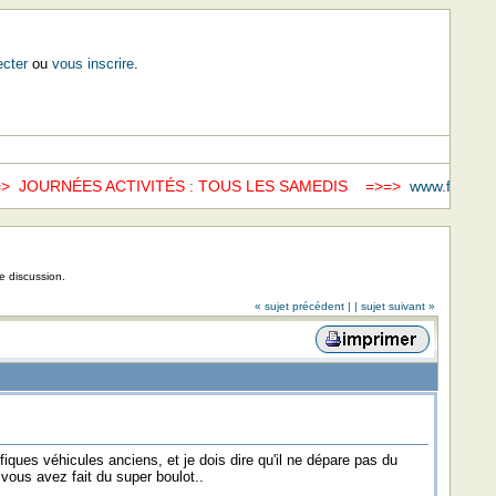
cter
ou
vous inscrire
.
JOURNÉES ACTIVITÉS : TOUS LES SAMEDIS =>=>
www.fondation
de discussion.
« sujet précédent |
| sujet suivant »
ques véhicules anciens, et je dois dire qu'il ne dépare pas du
 vous avez fait du super boulot..