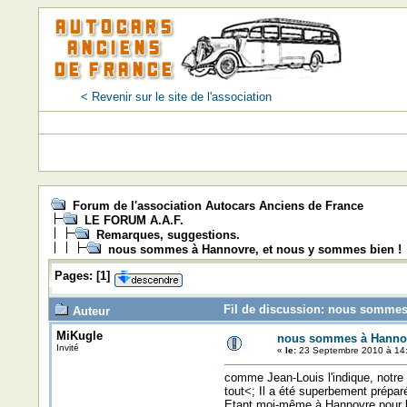
< Revenir sur le site de l'association
Forum de l'association Autocars Anciens de France
LE FORUM A.A.F.
Remarques, suggestions.
nous sommes à Hannovre, et nous y sommes bien !
Pages:
[
1
]
Fil de discussion: nous sommes
Auteur
MiKugle
nous sommes à Hannov
Invité
«
le:
23 Septembre 2010 à 14:
comme Jean-Louis l'indique, notre 
tout<; Il a été superbement préparé
Etant moi-même à Hannovre pour la 