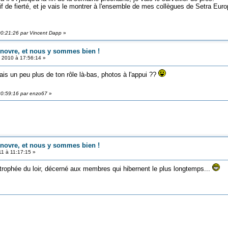
f de fierté, et je vais le montrer à l'ensemble de mes collègues de Setra Euro
00:21:26 par Vincent Dapp
»
ovre, et nous y sommes bien !
2010 à 17:56:14 »
is un peu plus de ton rôle là-bas, photos à l'appui ??
20:59:16 par enzo67
»
ovre, et nous y sommes bien !
1 à 11:17:15 »
e trophée du loir, décerné aux membres qui hibernent le plus longtemps...