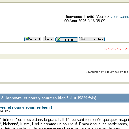
Bienvenue,
Invité
. Veuillez
vous conne
09 Août 2026 à 16:08:09
=>=>=>=>=>=> 
0 Membres et 1 Invité sur ce fil 
 à Hannovre, et nous y sommes bien ! (Lu 19229 fois)
re, et nous y sommes bien !
52:42 »
"Brémont" se trouve dans le grans hall 14, ou sont regroupés quelques magnifi
, bichonné, lustré, il brille comme un sou neuf. Bravo à tous les participants,
IAA jusqu'à la fin de la semaine prochaine, je vais le surveiller de près.