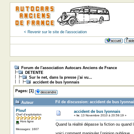
< Revenir sur le site de l'association
Forum de l'association Autocars Anciens de France
DETENTE
Sur le net, dans la presse j'ai vu...
accident de bus lyonnais
Pages:
[
1
]
Fil de discussion: accident de bus lyonnai
Auteur
Plouf
accident de bus lyonnais
Chef d'exploitation
«
le:
13 Novembre 2010 à 20:59:19 »
Hors ligne
Quand la réalité dépasse la fiction ou quand 
Messages: 1607
voici comment manipuler l’opinion publique.