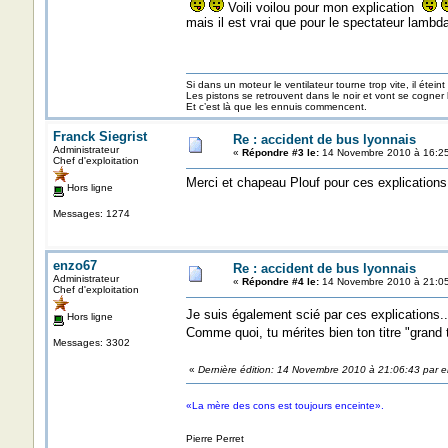
Voili voilou pour mon explication
mais il est vrai que pour le spectateur lambda 
Si dans un moteur le ventilateur tourne trop vite, il éteint
Les pistons se retrouvent dans le noir et vont se cogner
Et c’est là que les ennuis commencent.
Franck Siegrist
Re : accident de bus lyonnais
Administrateur
«
Répondre #3 le:
14 Novembre 2010 à 16:25
Chef d'exploitation
Merci et chapeau Plouf pour ces explications
Hors ligne
Messages: 1274
enzo67
Re : accident de bus lyonnais
Administrateur
«
Répondre #4 le:
14 Novembre 2010 à 21:05
Chef d'exploitation
Je suis également scié par ces explications.
Hors ligne
Comme quoi, tu mérites bien ton titre "gran
Messages: 3302
«
Dernière édition: 14 Novembre 2010 à 21:06:43 par 
«La mère des cons est toujours enceinte».
Pierre Perret