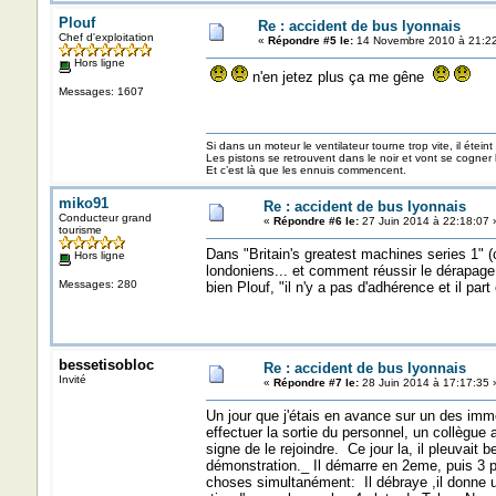
Plouf
Re : accident de bus lyonnais
Chef d'exploitation
«
Répondre #5 le:
14 Novembre 2010 à 21:22
Hors ligne
n'en jetez plus ça me gêne
Messages: 1607
Si dans un moteur le ventilateur tourne trop vite, il éteint
Les pistons se retrouvent dans le noir et vont se cogner
Et c’est là que les ennuis commencent.
miko91
Re : accident de bus lyonnais
Conducteur grand
«
Répondre #6 le:
27 Juin 2014 à 22:18:07 
tourisme
Dans "Britain's greatest machines series 1" (
Hors ligne
londoniens... et comment réussir le dérapage 
Messages: 280
bien Plouf, "il n'y a pas d'adhérence et il par
bessetisobloc
Re : accident de bus lyonnais
Invité
«
Répondre #7 le:
28 Juin 2014 à 17:17:35 
Un jour que j'étais en avance sur un des im
effectuer la sortie du personnel, un collègue
signe de le rejoindre. Ce jour la, il pleuvait b
démonstration._ Il démarre en 2eme, puis 3 pui
choses simultanément: Il débraye ,il donne u