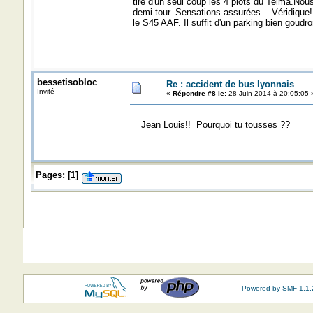
tire d'un seul coup les 4 plots du Telma.Nou
demi tour. Sensations assurées. Véridique!
le S45 AAF. Il suffit d'un parking bien goudron
bessetisobloc
Re : accident de bus lyonnais
Invité
«
Répondre #8 le:
28 Juin 2014 à 20:05:05 
Jean Louis!! Pourquoi tu tousses ??
Pages:
[
1
]
Powered by SMF 1.1.