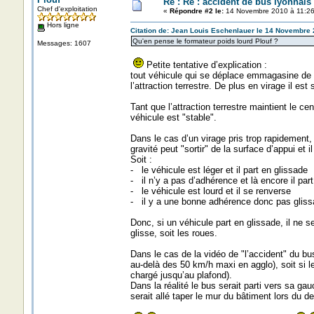
Re : Re : accident de bus lyonnais
Chef d'exploitation
«
Répondre #2 le:
14 Novembre 2010 à 11:26
Hors ligne
Citation de: Jean Louis Eschenlauer le 14 Novembre 
Qu'en pense le formateur poids lourd Plouf ?
Messages: 1607
Petite tentative d’explication :
tout véhicule qui se déplace emmagasine de l’
l’attraction terrestre. De plus en virage il est
Tant que l’attraction terrestre maintient le ce
véhicule est "stable".
Dans le cas d’un virage pris trop rapidement, s
gravité peut "sortir" de la surface d’appui et i
Soit :
- le véhicule est léger et il part en glissade
- il n’y a pas d’adhérence et là encore il par
- le véhicule est lourd et il se renverse
- il y a une bonne adhérence donc pas glissa
Donc, si un véhicule part en glissade, il ne 
glisse, soit les roues.
Dans le cas de la vidéo de "l’accident" du bu
au-delà des 50 km/h maxi en agglo), soit si le
chargé jusqu’au plafond).
Dans la réalité le bus serait parti vers sa ga
serait allé taper le mur du bâtiment lors du d