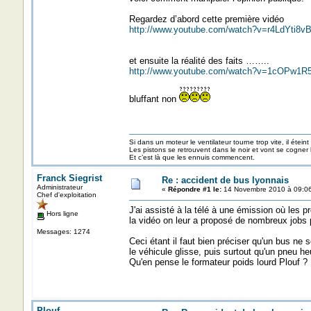
Regardez d’abord cette première vidéo
http://www.youtube.com/watch?v=r4LdYti8vB
et ensuite la réalité des faits ……..
http://www.youtube.com/watch?v=1cOPw1
bluffant non
Si dans un moteur le ventilateur tourne trop vite, il éteint
Les pistons se retrouvent dans le noir et vont se cogner
Et c’est là que les ennuis commencent.
Franck Siegrist
Re : accident de bus lyonnais
Administrateur
«
Répondre #1 le:
14 Novembre 2010 à 09:06
Chef d'exploitation
J'ai assisté à la télé à une émission où les p
Hors ligne
la vidéo on leur a proposé de nombreux jobs po
Messages: 1274
Ceci étant il faut bien préciser qu'un bus ne s
le véhicule glisse, puis surtout qu'un pneu heu
Qu'en pense le formateur poids lourd Plouf ?
Plouf