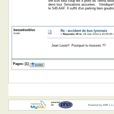
tire d'un seul coup les 4 plots du Telma.Nou
demi tour. Sensations assurées. Véridique!
le S45 AAF. Il suffit d'un parking bien goudron
bessetisobloc
Re : accident de bus lyonnais
Invité
«
Répondre #8 le:
28 Juin 2014 à 20:05:05 
Jean Louis!! Pourquoi tu tousses ??
Pages:
[
1
]
Powered by SMF 1.1.