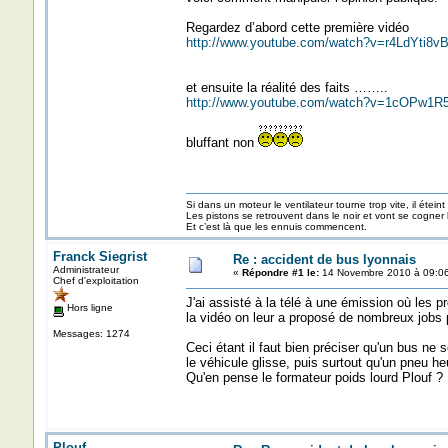
Regardez d’abord cette première vidéo
http://www.youtube.com/watch?v=r4LdYti8vB
et ensuite la réalité des faits ……..
http://www.youtube.com/watch?v=1cOPw1
bluffant non
Si dans un moteur le ventilateur tourne trop vite, il éteint
Les pistons se retrouvent dans le noir et vont se cogner
Et c’est là que les ennuis commencent.
Franck Siegrist
Re : accident de bus lyonnais
Administrateur
«
Répondre #1 le:
14 Novembre 2010 à 09:06
Chef d'exploitation
J'ai assisté à la télé à une émission où les p
Hors ligne
la vidéo on leur a proposé de nombreux jobs po
Messages: 1274
Ceci étant il faut bien préciser qu'un bus ne s
le véhicule glisse, puis surtout qu'un pneu heu
Qu'en pense le formateur poids lourd Plouf ?
Plouf