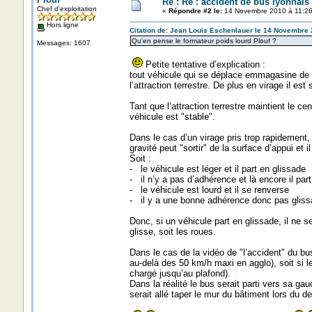
Re : Re : accident de bus lyonnais
Chef d'exploitation
«
Répondre #2 le:
14 Novembre 2010 à 11:26
Hors ligne
Citation de: Jean Louis Eschenlauer le 14 Novembre 
Qu'en pense le formateur poids lourd Plouf ?
Messages: 1607
Petite tentative d’explication :
tout véhicule qui se déplace emmagasine de l’
l’attraction terrestre. De plus en virage il est
Tant que l’attraction terrestre maintient le ce
véhicule est "stable".
Dans le cas d’un virage pris trop rapidement, s
gravité peut "sortir" de la surface d’appui et i
Soit :
- le véhicule est léger et il part en glissade
- il n’y a pas d’adhérence et là encore il par
- le véhicule est lourd et il se renverse
- il y a une bonne adhérence donc pas glissa
Donc, si un véhicule part en glissade, il ne 
glisse, soit les roues.
Dans le cas de la vidéo de "l’accident" du bu
au-delà des 50 km/h maxi en agglo), soit si le
chargé jusqu’au plafond).
Dans la réalité le bus serait parti vers sa ga
serait allé taper le mur du bâtiment lors du d