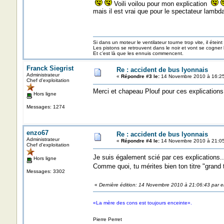
Voili voilou pour mon explication
mais il est vrai que pour le spectateur lambda 
Si dans un moteur le ventilateur tourne trop vite, il éteint
Les pistons se retrouvent dans le noir et vont se cogner
Et c’est là que les ennuis commencent.
Franck Siegrist
Re : accident de bus lyonnais
Administrateur
«
Répondre #3 le:
14 Novembre 2010 à 16:25
Chef d'exploitation
Merci et chapeau Plouf pour ces explications
Hors ligne
Messages: 1274
enzo67
Re : accident de bus lyonnais
Administrateur
«
Répondre #4 le:
14 Novembre 2010 à 21:05
Chef d'exploitation
Je suis également scié par ces explications.
Hors ligne
Comme quoi, tu mérites bien ton titre "gran
Messages: 3302
«
Dernière édition: 14 Novembre 2010 à 21:06:43 par 
«La mère des cons est toujours enceinte».
Pierre Perret