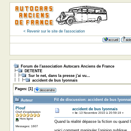
< Revenir sur le site de l'association
Forum de l'association Autocars Anciens de France
DETENTE
Sur le net, dans la presse j'ai vu...
accident de bus lyonnais
Pages:
[
1
]
Fil de discussion: accident de bus lyonnai
Auteur
Plouf
accident de bus lyonnais
Chef d'exploitation
«
le:
13 Novembre 2010 à 20:59:19 »
Hors ligne
Quand la réalité dépasse la fiction ou quand 
Messages: 1607
voici comment manipuler l’opinion publique.