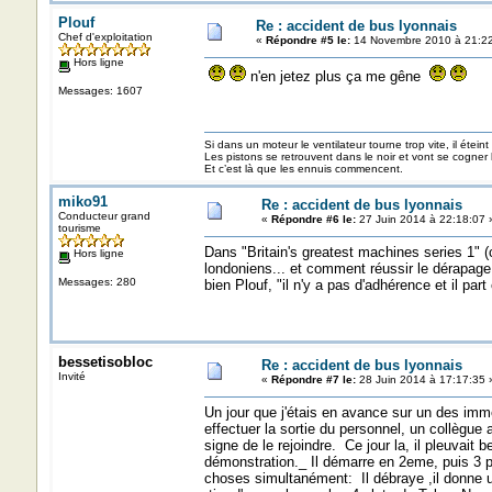
Plouf
Re : accident de bus lyonnais
Chef d'exploitation
«
Répondre #5 le:
14 Novembre 2010 à 21:22
Hors ligne
n'en jetez plus ça me gêne
Messages: 1607
Si dans un moteur le ventilateur tourne trop vite, il éteint
Les pistons se retrouvent dans le noir et vont se cogner
Et c’est là que les ennuis commencent.
miko91
Re : accident de bus lyonnais
Conducteur grand
«
Répondre #6 le:
27 Juin 2014 à 22:18:07 
tourisme
Dans "Britain's greatest machines series 1" (
Hors ligne
londoniens... et comment réussir le dérapage 
Messages: 280
bien Plouf, "il n'y a pas d'adhérence et il par
bessetisobloc
Re : accident de bus lyonnais
Invité
«
Répondre #7 le:
28 Juin 2014 à 17:17:35 
Un jour que j'étais en avance sur un des im
effectuer la sortie du personnel, un collègue
signe de le rejoindre. Ce jour la, il pleuvait b
démonstration._ Il démarre en 2eme, puis 3 pui
choses simultanément: Il débraye ,il donne u