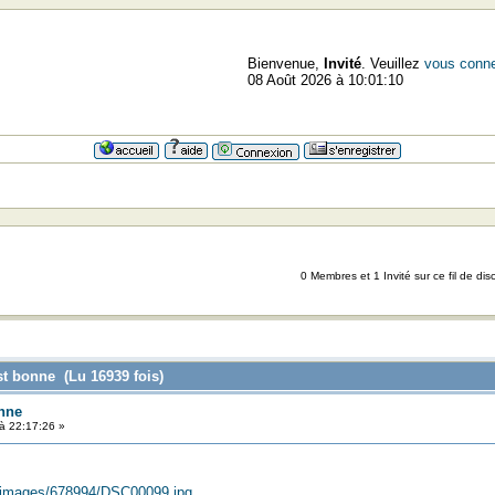
Bienvenue,
Invité
. Veuillez
vous conne
08 Août 2026 à 10:01:10
0 Membres et 1 Invité sur ce fil de dis
est bonne (Lu 16939 fois)
onne
 22:17:26 »
simages/678994/DSC00099.jpg