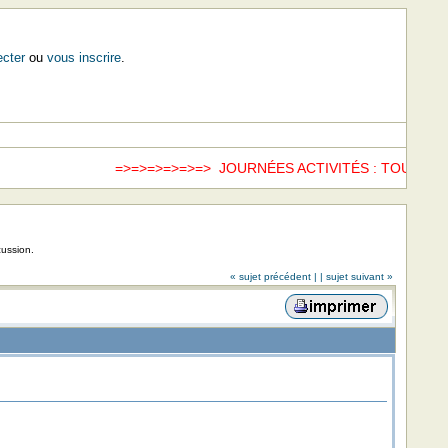
cter
ou
vous inscrire
.
=>=>=>=>=>=> JOURNÉES ACTIVITÉS : TOUS LES
cussion.
« sujet précédent |
| sujet suivant »