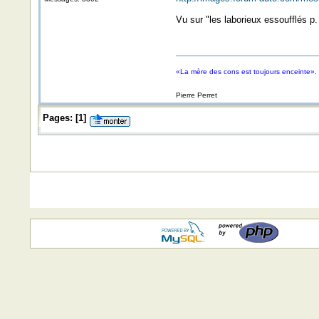
Vu sur "les laborieux essoufflés p.
«La mère des cons est toujours enceinte».
Pierre Perret
Pages:
[
1
]