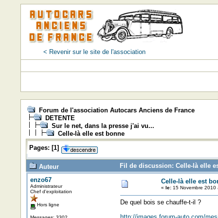
< Revenir sur le site de l'association
Forum de l'association Autocars Anciens de France
DETENTE
Sur le net, dans la presse j'ai vu...
Celle-là elle est bonne
Pages:
[
1
]
Fil de discussion: Celle-là elle 
Auteur
enzo67
Celle-là elle est b
Administrateur
«
le:
15 Novembre 2010 à
Chef d'exploitation
De quel bois se chauffe-t-il ?
Hors ligne
http://images.forum-auto.com/me
Messages: 3302