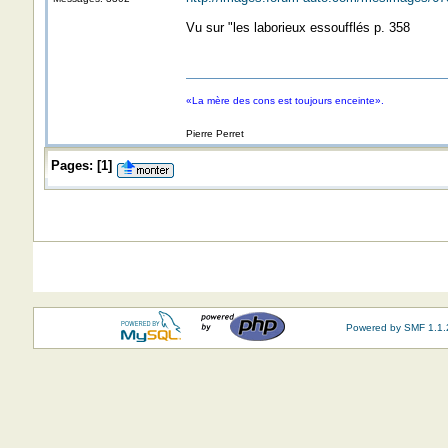
Vu sur "les laborieux essoufflés p. 358
«La mère des cons est toujours enceinte».
Pierre Perret
Pages:
[
1
]
Powered by SMF 1.1.