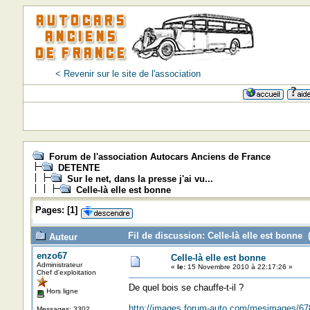
< Revenir sur le site de l'association
Forum de l'association Autocars Anciens de France
DETENTE
Sur le net, dans la presse j'ai vu...
Celle-là elle est bonne
Pages:
[
1
]
Fil de discussion: Celle-là elle est bonne 
Auteur
enzo67
Celle-là elle est bonne
Administrateur
«
le:
15 Novembre 2010 à 22:17:26 »
Chef d'exploitation
De quel bois se chauffe-t-il ?
Hors ligne
http://images.forum-auto.com/mesimages/6
Messages: 3302