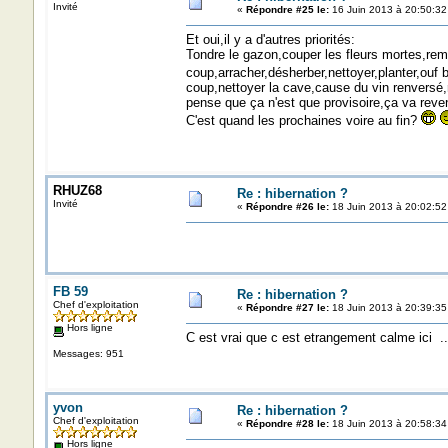
Invité
«
Répondre #25 le:
16 Juin 2013 à 20:50:32
Et oui,il y a d'autres priorités:
Tondre le gazon,couper les fleurs mortes,remp
coup,arracher,désherber,nettoyer,planter,ouf b
coup,nettoyer la cave,cause du vin renversé,r
pense que ça n'est que provisoire,ça va reven
C'est quand les prochaines voire au fin?
RHUZ68
Re : hibernation ?
Invité
«
Répondre #26 le:
18 Juin 2013 à 20:02:52
FB 59
Re : hibernation ?
Chef d'exploitation
«
Répondre #27 le:
18 Juin 2013 à 20:39:35
Hors ligne
C est vrai que c est etrangement calme ici ..ici...ici.
Messages: 951
yvon
Re : hibernation ?
Chef d'exploitation
«
Répondre #28 le:
18 Juin 2013 à 20:58:34
Hors ligne