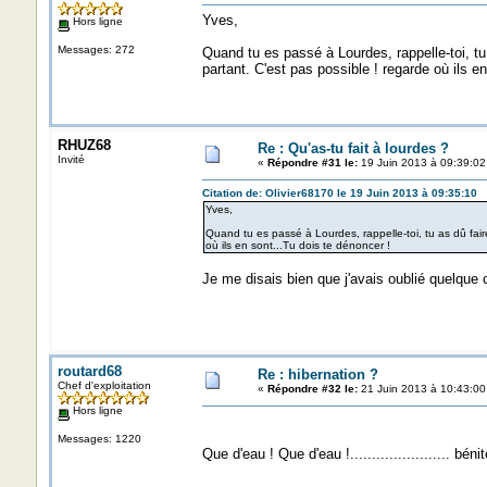
Yves,
Hors ligne
Messages: 272
Quand tu es passé à Lourdes, rappelle-toi, tu 
partant. C'est pas possible ! regarde où ils e
RHUZ68
Re : Qu'as-tu fait à lourdes ?
Invité
«
Répondre #31 le:
19 Juin 2013 à 09:39:02
Citation de: Olivier68170 le 19 Juin 2013 à 09:35:10
Yves,
Quand tu es passé à Lourdes, rappelle-toi, tu as dû faire
où ils en sont...Tu dois te dénoncer !
Je me disais bien que j'avais oublié quelque ch
routard68
Re : hibernation ?
Chef d'exploitation
«
Répondre #32 le:
21 Juin 2013 à 10:43:00
Hors ligne
Messages: 1220
Que d'eau ! Que d'eau !....................... bénit