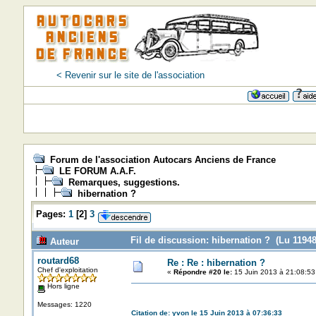
< Revenir sur le site de l'association
Forum de l'association Autocars Anciens de France
LE FORUM A.A.F.
Remarques, suggestions.
hibernation ?
Pages:
1
[
2
]
3
Fil de discussion: hibernation ? (Lu 11948
Auteur
routard68
Re : Re : hibernation ?
Chef d'exploitation
«
Répondre #20 le:
15 Juin 2013 à 21:08:53
Hors ligne
Messages: 1220
Citation de: yvon le 15 Juin 2013 à 07:36:33