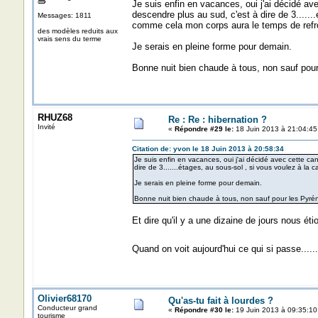
Je suis enfin en vacances, oui j'ai décidé avec
descendre plus au sud, c'est à dire de 3......
Messages: 1811
comme cela mon corps aura le temps de refro
des modèles reduits aux
vrais sens du terme
Je serais en pleine forme pour demain.
Bonne nuit bien chaude à tous, non sauf pou
RHUZ68
Re : Re : hibernation ?
Invité
«
Répondre #29 le:
18 Juin 2013 à 21:04:45
Citation de: yvon le 18 Juin 2013 à 20:58:34
Je suis enfin en vacances, oui j'ai décidé avec cette can
dire de 3.......étages, au sous-sol , si vous voulez à la
Je serais en pleine forme pour demain.
Bonne nuit bien chaude à tous, non sauf pour les Pyré
Et dire qu'il y a une dizaine de jours nous 
Quand on voit aujourd'hui ce qui si passe.....
Olivier68170
Qu'as-tu fait à lourdes ?
Conducteur grand
«
Répondre #30 le:
19 Juin 2013 à 09:35:10
tourisme