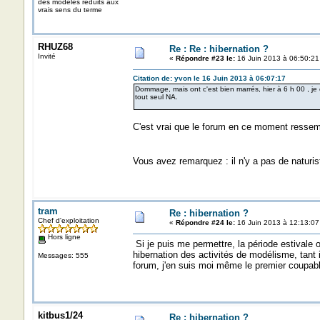
des modèles reduits aux
vrais sens du terme
RHUZ68
Re : Re : hibernation ?
Invité
«
Répondre #23 le:
16 Juin 2013 à 06:50:21
Citation de: yvon le 16 Juin 2013 à 06:07:17
Dommage, mais ont c'est bien marrés, hier à 6 h 00 , j
tout seul NA.
C'est vrai que le forum en ce moment ressemb
Vous avez remarquez : il n'y a pas de naturis
tram
Re : hibernation ?
Chef d'exploitation
«
Répondre #24 le:
16 Juin 2013 à 12:13:07
Hors ligne
Si je puis me permettre, la période estivale 
hibernation des activités de modélisme, tant il
Messages: 555
forum, j'en suis moi même le premier coupabl
kitbus1/24
Re : hibernation ?