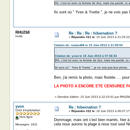
Ah, c'est toi avec ta femme de dos, mais ma parole, t
Ils sont où " Yves & Yvette ", je ne vois pas 
RHUZ68
Re : Re : Re : hibernation ?
Invité
«
Répondre #21 le:
15 Juin 2013 à 21:25:22
Citation de: routard68 le 15 Juin 2013 à 21:08:53
Citation de: yvon le 15 Juin 2013 à 07:36:33
Ah, c'est toi avec ta femme de dos, mais ma parole, 
Ils sont où " Yves & Yvette ", je ne vois pas leur photo.
Ben, j'ai remis la photo, mais flootée..... p
LA PHOTO A ENCORE ETE CENSUREE P
«
Dernière édition: 15 Juin 2013 à 22:10:51 par RHUZ6
yvon
Re : hibernation ?
Chef d'exploitation
«
Répondre #22 le:
16 Juin 2013 à 06:07:17
Hors ligne
Dommage, mais ont c'est bien marrés, hier à 
cela nous aurons la plage à nous tout seul N
Messages: 1811