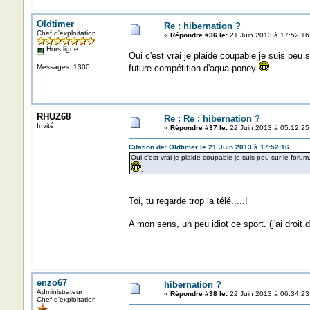
Oldtimer
Re : hibernation ?
Chef d'exploitation
«
Répondre #36 le:
21 Juin 2013 à 17:52:16
Hors ligne
Oui c'est vrai je plaide coupable je suis peu
Messages: 1300
future compétition d'aqua-poney
.
RHUZ68
Re : Re : hibernation ?
Invité
«
Répondre #37 le:
22 Juin 2013 à 05:12:25
Citation de: Oldtimer le 21 Juin 2013 à 17:52:16
Oui c'est vrai je plaide coupable je suis peu sur le for
.
Toi, tu regarde trop la télé.....!
A mon sens, un peu idiot ce sport. (j'ai droi
enzo67
hibernation ?
Administrateur
«
Répondre #38 le:
22 Juin 2013 à 06:34:23
Chef d'exploitation