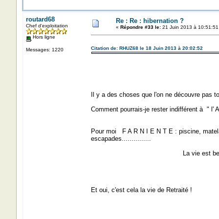
routard68
Re : Re : hibernation ?
Chef d'exploitation
«
Répondre #33 le:
21 Juin 2013 à 10:51:51
Hors ligne
Citation de: RHUZ68 le 18 Juin 2013 à 20:02:52
Messages: 1220
Il y a des choses que l'on ne découvre pas to
Comment pourrais-je rester indifférent à " l'
Pour moi F A R N I E N T E : piscine, matela
escapades...............
La vie est belle............
Et oui, c'est cela la vie de Retraité !