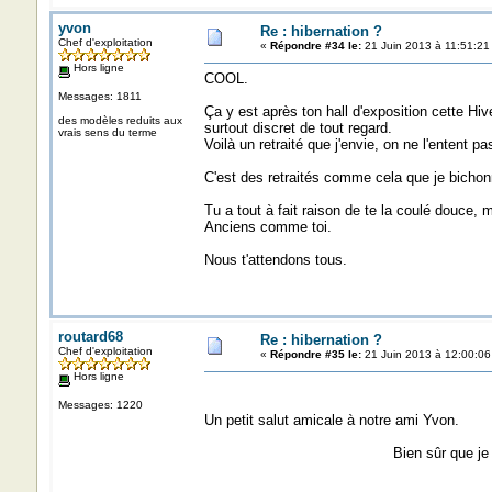
yvon
Re : hibernation ?
Chef d'exploitation
«
Répondre #34 le:
21 Juin 2013 à 11:51:21
Hors ligne
COOL.
Messages: 1811
Ça y est après ton hall d'exposition cette Hive
des modèles reduits aux
surtout discret de tout regard.
vrais sens du terme
Voilà un retraité que j'envie, on ne l'entent pa
C'est des retraités comme cela que je bichon
Tu a tout à fait raison de te la coulé douce,
Anciens comme toi.
Nous t'attendons tous.
routard68
Re : hibernation ?
Chef d'exploitation
«
Répondre #35 le:
21 Juin 2013 à 12:00:06
Hors ligne
Messages: 1220
Un petit salut amicale à notre ami Yvon.
Bien sûr que je viendrais à 