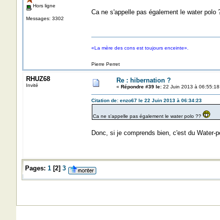
Hors ligne
Ca ne s'appelle pas également le water polo
Messages: 3302
«La mère des cons est toujours enceinte».
Pierre Perret
RHUZ68
Re : hibernation ?
Invité
«
Répondre #39 le:
22 Juin 2013 à 06:55:18
Citation de: enzo67 le 22 Juin 2013 à 06:34:23
Ca ne s'appelle pas également le water polo ??
Donc, si je comprends bien, c'est du Water-p
Pages:
1
[
2
]
3