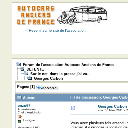
< Revenir sur le site de l'association
Forum de l'association Autocars Anciens de France
DETENTE
Sur le net, dans la presse j'ai vu...
Georges Carbon
Pages:
[
1
]
Fil de discussion: Georges Carb
Auteur
enzo67
Georges Carbon
Administrateur
«
le:
30 Mars 2011 à 2
Chef d'exploitation
Hors ligne
Vous avez plusieurs fois entendu p
internet, il y propose la location 
Messages: 3302