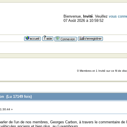
Bienvenue,
Invité
. Veuillez
vous conne
07 Août 2026 à 10:59:52
0 Membres et 1 Invité sur ce fil de dis
on (Lu 17149 fois)
1:30:44 »
arler de l'un de nos membres, Georges Carbon, à travers le commentaire de l'un
de véhicules anciens et bien plus, au Luxembourg