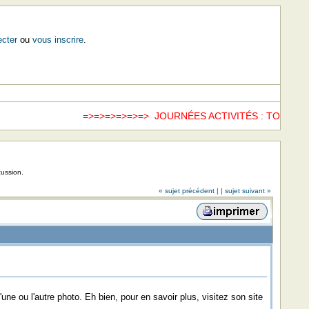
cter
ou
vous inscrire
.
=>=>=>=>=>=> JOURNÉES ACTIVITÉS : TOUS LE
cussion.
« sujet précédent |
| sujet suivant »
e ou l'autre photo. Eh bien, pour en savoir plus, visitez son site