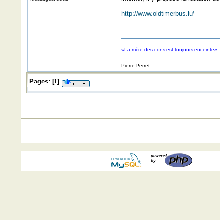
http://www.oldtimerbus.lu/
«La mère des cons est toujours enceinte».
Pierre Perret
Pages:
[
1
]