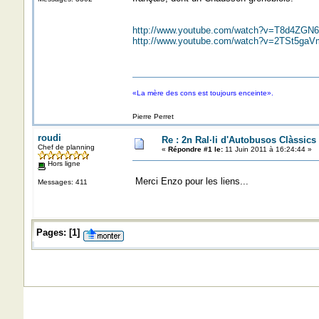
http://www.youtube.com/watch?v=T8d4ZGN
http://www.youtube.com/watch?v=2TSt5g
«La mère des cons est toujours enceinte».
Pierre Perret
roudi
Re : 2n Ral·li d'Autobusos Clàssics
Chef de planning
«
Répondre #1 le:
11 Juin 2011 à 16:24:44 »
Hors ligne
Merci Enzo pour les liens...
Messages: 411
Pages:
[
1
]