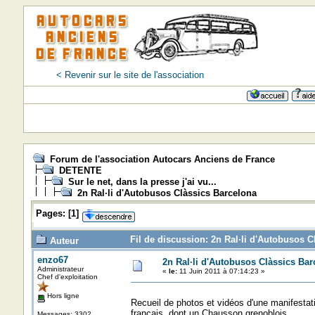
< Revenir sur le site de l'association
Forum de l'association Autocars Anciens de France
DETENTE
Sur le net, dans la presse j'ai vu...
2n Ral·li d'Autobusos Clàssics Barcelona
Pages:
[
1
]
Fil de discussion: 2n Ral·li d'Autobusos C
Auteur
enzo67
2n Ral·li d'Autobusos Clàssics Bar
Administrateur
«
le:
11 Juin 2011 à 07:14:23 »
Chef d'exploitation
Hors ligne
Recueil de photos et vidéos d'une manifesta
français, dont un Chausson grenoblois.
Messages: 3302