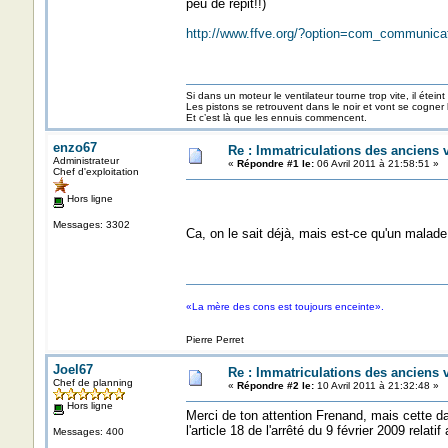
peu de répit!!)
http://www.ffve.org/?option=com_communic
Si dans un moteur le ventilateur tourne trop vite, il éteint
Les pistons se retrouvent dans le noir et vont se cogner
Et c’est là que les ennuis commencent.
enzo67
Re : Immatriculations des anciens 
Administrateur
«
Répondre #1 le:
06 Avril 2011 à 21:58:51 »
Chef d'exploitation
Hors ligne
Messages: 3302
Ca, on le sait déjà, mais est-ce qu'un malade
«La mère des cons est toujours enceinte».
Pierre Perret
Joel67
Re : Immatriculations des anciens 
Chef de planning
«
Répondre #2 le:
10 Avril 2011 à 21:32:48 »
Hors ligne
Merci de ton attention Frenand, mais cette d
l'article 18 de l'arrêté du 9 février 2009 relat
Messages: 400