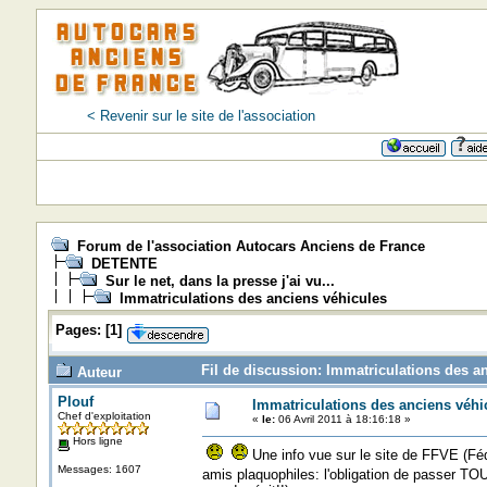
< Revenir sur le site de l'association
Forum de l'association Autocars Anciens de France
DETENTE
Sur le net, dans la presse j'ai vu...
Immatriculations des anciens véhicules
Pages:
[
1
]
Fil de discussion: Immatriculations des a
Auteur
Plouf
Immatriculations des anciens véhi
Chef d'exploitation
«
le:
06 Avril 2011 à 18:16:18 »
Hors ligne
Une info vue sur le site de FFVE (Féd
Messages: 1607
amis plaquophiles: l'obligation de passer TO