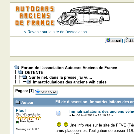
< Revenir sur le site de l'association
Forum de l'association Autocars Anciens de France
DETENTE
Sur le net, dans la presse j'ai vu...
Immatriculations des anciens véhicules
Pages:
[
1
]
Fil de discussion: Immatriculations des a
Auteur
Plouf
Immatriculations des anciens véhi
Chef d'exploitation
«
le:
06 Avril 2011 à 18:16:18 »
Hors ligne
Une info vue sur le site de FFVE (Féd
Messages: 1607
amis plaquophiles: l'obligation de passer TO