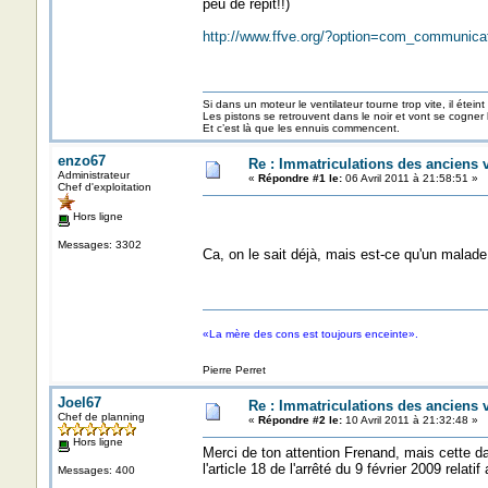
peu de répit!!)
http://www.ffve.org/?option=com_communic
Si dans un moteur le ventilateur tourne trop vite, il éteint
Les pistons se retrouvent dans le noir et vont se cogner
Et c’est là que les ennuis commencent.
enzo67
Re : Immatriculations des anciens 
Administrateur
«
Répondre #1 le:
06 Avril 2011 à 21:58:51 »
Chef d'exploitation
Hors ligne
Messages: 3302
Ca, on le sait déjà, mais est-ce qu'un malade
«La mère des cons est toujours enceinte».
Pierre Perret
Joel67
Re : Immatriculations des anciens 
Chef de planning
«
Répondre #2 le:
10 Avril 2011 à 21:32:48 »
Hors ligne
Merci de ton attention Frenand, mais cette d
l'article 18 de l'arrêté du 9 février 2009 relat
Messages: 400